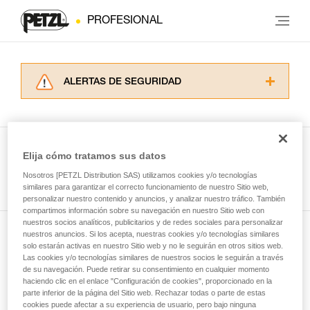
PROFESIONAL
ALERTAS DE SEGURIDAD
Lea atentamente las fichas técnicas de los
productos utilizados en este consejo antes de
consultarlo. Usted debe comprender la
información de la ficha técnica para poder
Elija cómo tratamos sus datos
comprender este complemento informativo.
Ver todas las técnicas
Nosotros [PETZL Distribution SAS) utilizamos cookies y/o tecnologías
Dominar estas técnicas requiere una formación
similares para garantizar el correcto funcionamiento de nuestro Sitio web,
y un entrenamiento específico. Confirme a
personalizar nuestro contenido y anuncios, y analizar nuestro tráfico. También
través de un profesional su capacidad para
compartimos información sobre su navegación en nuestro Sitio web con
ejecutar estas técnicas, solo y con total
nuestros socios analíticos, publicitarios y de redes sociales para personalizar
seguridad, antes de ejecutarlas de forma
nuestros anuncios. Si los acepta, nuestras cookies y/o tecnologías similares
Suscríbase al boletín
autónoma.
solo estarán activas en nuestro Sitio web y no le seguirán en otros sitios web.
Las cookies y/o tecnologías similares de nuestros socios le seguirán a través
Damos ejemplos de técnicas relacionadas con
de su navegación. Puede retirar su consentimiento en cualquier momento
y mantente conectado con nuestras noticias
su actividad. Pueden existir otras que no
haciendo clic en el enlace "Configuración de cookies", proporcionado en la
describimos aquí.
parte inferior de la página del Sitio web. Rechazar todas o parte de estas
cookies puede afectar a su experiencia de usuario, pero bajo ninguna
Email *