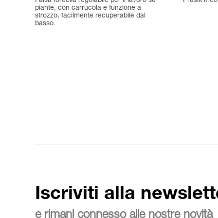
Falsa forcella regolabile per il lavoro su
Prusik mecc
piante, con carrucola e funzione a
strozzo, facilmente recuperabile dal
basso.
Iscriviti alla newslett
e rimani connesso alle nostre novità