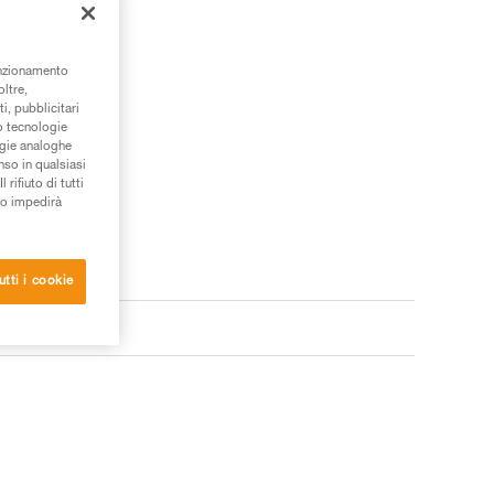
unzionamento
oltre,
i, pubblicitari
/o tecnologie
ogie analoghe
nso in qualsiasi
rifiuto di tutti
to impedirà
utti i cookie