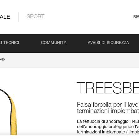
ALE
SPORT
RI
I TECNICI
COMMUNITY
AVVISI DI SICUREZZA
®
E
TREESB
Falsa forcella per il la
terminazioni impiomba
La fettuccia di ancoraggio TRE
dell’ancoraggio proteggendo l’a
terminazioni impiombate (l’impio
zincato garantiscono un’ottima 