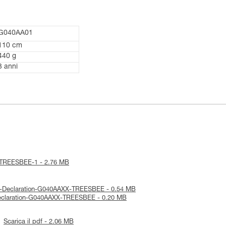
G040AA01
110 cm
440 g
3 anni
ce-TREESBEE-1 - 2.76 MB
CA-Declaration-G040AAXX-TREESBEE - 0.54 MB
-Declaration-G040AAXX-TREESBEE - 0.20 MB
Scarica il pdf - 2.06 MB