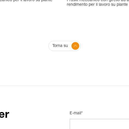
anico per il lavoro su piante
Prusik meccanico con girello ad a
rendimento per il lavoro su piante
Torna su
er
E-mail*