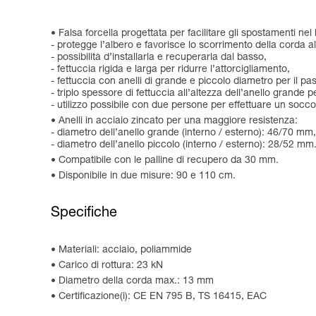
Falsa forcella progettata per facilitare gli spostamenti nel
- protegge l’albero e favorisce lo scorrimento della corda al
- possibilità d’installarla e recuperarla dal basso,
- fettuccia rigida e larga per ridurre l’attorcigliamento,
- fettuccia con anelli di grande e piccolo diametro per il p
- triplo spessore di fettuccia all’altezza dell’anello grande pe
- utilizzo possibile con due persone per effettuare un socco
Anelli in acciaio zincato per una maggiore resistenza:
- diametro dell’anello grande (interno / esterno): 46/70 mm,
- diametro dell’anello piccolo (interno / esterno): 28/52 mm
Compatibile con le palline di recupero da 30 mm.
Disponibile in due misure: 90 e 110 cm.
Specifiche
Materiali: acciaio, poliammide
Carico di rottura: 23 kN
Diametro della corda max.: 13 mm
Certificazione(i): CE EN 795 B, TS 16415, EAC