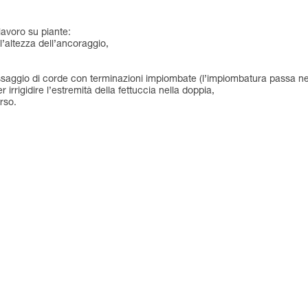
 lavoro su piante:
l’altezza dell’ancoraggio,
assaggio di corde con terminazioni impiombate (l’impiombatura passa nel
r irrigidire l’estremità della fettuccia nella doppia,
rso.
.