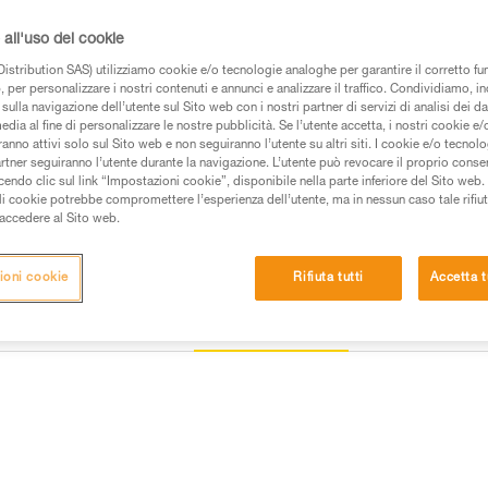
all'uso dei cookie
Trova un rivenditore
istribution SAS) utilizziamo cookie e/o tecnologie analoghe per garantire il corretto f
 per personalizzare i nostri contenuti e annunci e analizzare il traffico. Condividiamo, in
sulla navigazione dell’utente sul Sito web con i nostri partner di servizi di analisi dei dat
edia al fine di personalizzare le nostre pubblicità. Se l’utente accetta, i nostri cookie e
anno attivi solo sul Sito web e non seguiranno l’utente su altri siti. I cookie e/o tecnol
artner seguiranno l’utente durante la navigazione. L’utente può revocare il proprio conse
do clic sul link “Impostazioni cookie”, disponibile nella parte inferiore del Sito web. Il 
ali cookie potrebbe compromettere l’esperienza dell’utente, ma in nessun caso tale rifiu
i accedere al Sito web.
ioni cookie
Rifiuta tutti
Accetta t
Altri prodotti
e
Ispezione