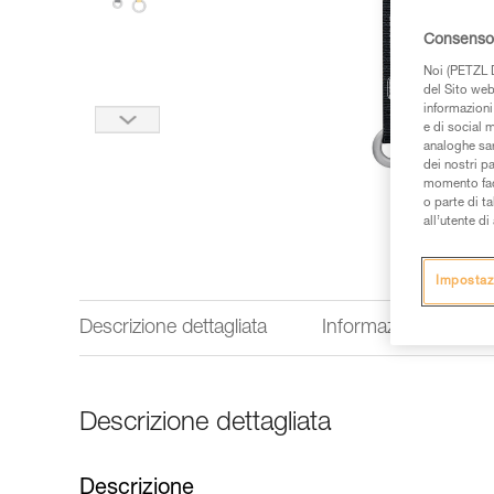
Consenso 
Noi (PETZL D
del Sito web,
informazioni 
e di social m
analoghe sar
dei nostri p
momento facen
o parte di t
all’utente d
Impostaz
Descrizione dettagliata
Informazioni tecnich
Descrizione dettagliata
Descrizione