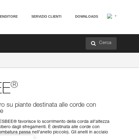
VENDITORE
SERVIZIO CLIENTI
DOWNLOADS
Cerca
®
EE
voro su piante destinata alle corde con
te
ESBEE® favorisce lo scorrimento della corda all’altezza
lbero dagli sfregamenti. È destinata alle corde con
mbatura passa nell’anello piccolo). Gli anelli in acciaio
resistenza.