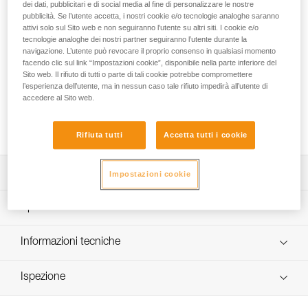
DUFFEL 85 è una borsa ergonomica e confortevole che
dei dati, pubblicitari e di social media al fine di personalizzare le nostre
pubblicità. Se l’utente accetta, i nostri cookie e/o tecnologie analoghe saranno
garantisce un volume di 85 litri. Lo schienale e le bretelle
attivi solo sul Sito web e non seguiranno l’utente su altri siti. I cookie e/o
sono imbottiti per garantire il comfort quando è portata come
tecnologie analoghe dei nostri partner seguiranno l’utente durante la
zaino. Polivalente, consente altre possibilità di trasporto,
navigazione. L’utente può revocare il proprio consenso in qualsiasi momento
grazie alle bretelle amovibili. Dispone di una grande apertura
facendo clic sul link “Impostazioni cookie”, disponibile nella parte inferiore del
che consente un facile accesso al materiale, due tasche
Sito web. Il rifiuto di tutti o parte di tali cookie potrebbe compromettere
sulla patella interna e una grande tasca laterale per separare
l’esperienza dell’utente, ma in nessun caso tale rifiuto impedirà all’utente di
accedere al Sito web.
un casco o gli scarponi. Un’ampia zona trasparente
consente d’identificare la borsa rapidamente. È realizzata in
tessuto tech TPU ad alta resistenza per un utilizzo intensivo.
Rifiuta tutti
Accetta tutti i cookie
Descrizione
Impostazioni cookie
Borsa da trasporto con un volume di 85 litri, ergonomica e
Specifiche tecniche
confortevole:
- schienale e bretelle imbottiti e regolabili per un trasporto
Peso: 1550 g
Informazioni tecniche
confortevole,
Dimensioni: 70 x 40 x 32 cm
- due opzioni di trasporto, come zaino o sulla spalla,
FAQ
- quattro fettucce di compressione per ottimizzare il
Carico utile raccomandato: 35 kg
Ispezione
FAQ
volume della borsa e ridurre lo spostamento del materiale
Carico massimo: 70 kg
durante il trasporto,
See all technical content