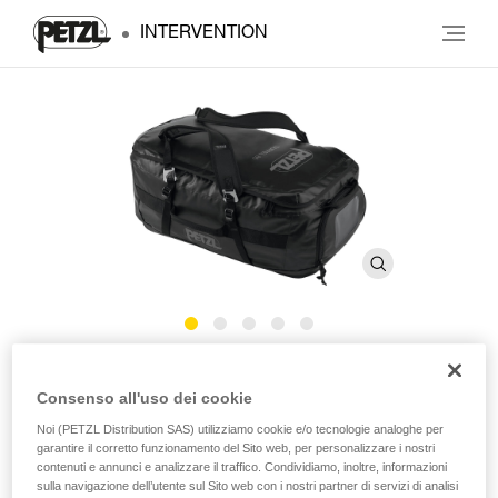
INTERVENTION
DUFFEL 85
Consenso all'uso dei cookie
Noi (PETZL Distribution SAS) utilizziamo cookie e/o tecnologie analoghe per
Borsa da trasporto di grande capacità
garantire il corretto funzionamento del Sito web, per personalizzare i nostri
contenuti e annunci e analizzare il traffico. Condividiamo, inoltre, informazioni
Progettata per essere utilizzata in tutti i mezzi di trasporto,
sulla navigazione dell’utente sul Sito web con i nostri partner di servizi di analisi