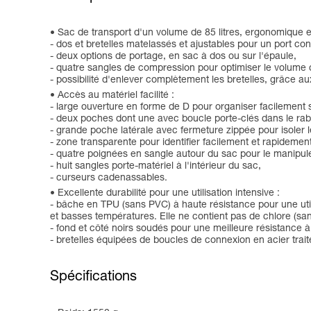
Sac de transport d'un volume de 85 litres, ergonomique et
- dos et bretelles matelassés et ajustables pour un port con
- deux options de portage, en sac à dos ou sur l'épaule,
- quatre sangles de compression pour optimiser le volume du
- possibilité d'enlever complètement les bretelles, grâce a
Accès au matériel facilité :
- large ouverture en forme de D pour organiser facilement 
- deux poches dont une avec boucle porte-clés dans le rab
- grande poche latérale avec fermeture zippée pour isoler l
- zone transparente pour identifier facilement et rapidement
- quatre poignées en sangle autour du sac pour le manipule
- huit sangles porte-matériel à l'intérieur du sac,
- curseurs cadenassables.
Excellente durabilité pour une utilisation intensive :
- bâche en TPU (sans PVC) à haute résistance pour une utili
et basses températures. Elle ne contient pas de chlore (sa
- fond et côté noirs soudés pour une meilleure résistance à
- bretelles équipées de boucles de connexion en acier trait
Spécifications