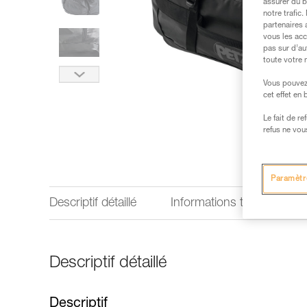
assurer du b
notre trafic
partenaires 
vous les acc
pas sur d’au
toute votre 
Vous pouvez 
cet effet en
Le fait de r
refus ne vou
Paramètr
Descriptif détaillé
Informations techniques
Descriptif détaillé
Descriptif