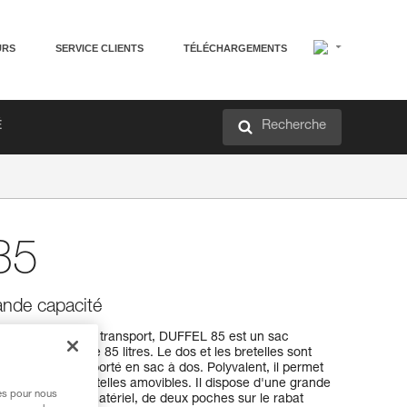
URS
SERVICE CLIENTS
TÉLÉCHARGEMENTS
Recherche
É
85
ande capacité
ous les moyens de transport, DUFFEL 85 est un sac
nt un volume de 85 litres. Le dos et les bretelles sont
rt lorsqu'il est porté en sac à dos. Polyvalent, il permet
e, grâce à ses bretelles amovibles. Il dispose d'une grande
res pour nous
 facilement au matériel, de deux poches sur le rabat