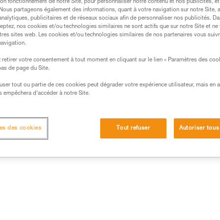
on fonctionnement de notre Site, pour personnaliser notre contenu et nos publicités, et
intérieur et d'une grande poch
. Nous partageons également des informations, quant à votre navigation sur notre Site, 
large zone transparente permet d
analytiques, publicitaires et de réseaux sociaux afin de personnaliser nos publicités. Da
Lire la suite
eptez, nos cookies et/ou technologies similaires ne sont actifs que sur notre Site et ne
tres sites web. Les cookies et/ou technologies similaires de nos partenaires vous suiv
navigation.
Trouvez un revendeur
retirer votre consentement à tout moment en cliquant sur le lien « Paramètres des coo
 bas de page du Site.
efuser tout ou partie de ces cookies peut dégrader votre expérience utilisateur, mais en 
s empêchera d’accéder à notre Site.
es des cookies
Tout refuser
Autoriser tous
Autres produits