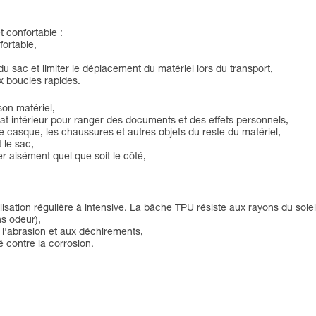
 confortable :
fortable,
 sac et limiter le déplacement du matériel lors du transport,
ux boucles rapides.
son matériel,
at intérieur pour ranger des documents et des effets personnels,
e casque, les chaussures et autres objets du reste du matériel,
 le sac,
r aisément quel que soit le côté,
sation régulière à intensive. La bâche TPU résiste aux rayons du soleil
ns odeur),
 l'abrasion et aux déchirements,
é contre la corrosion.