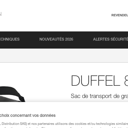
N
REVENDE
ECHNIQUES
NOUVEAUTÉS 2026
ALERTES SÉCURIT
DUFFEL 
Sac de transport de gr
Conçu pour être utilisé dans t
ergonomique et confortable offra
 choix concernant vos données
matelassés pour assurer le confo
d'autres possibilités de portag
Distribution SAS) et nos partenaires utilisons des cookies et/ou technologies similai
ouverture permettant d'accéder