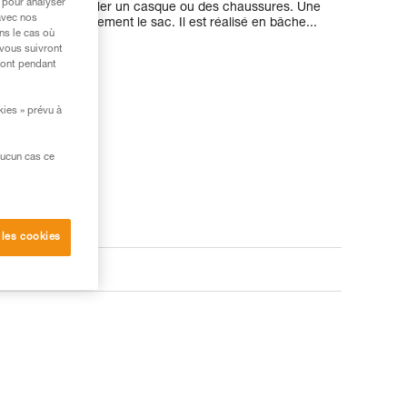
 pour analyser
e latérale pour isoler un casque ou des chaussures. Une
avec nos
’identifier rapidement le sac. Il est réalisé en bâche...
ns le cas où
 vous suivront
ront pendant
kies » prévu à
aucun cas ce
 les cookies