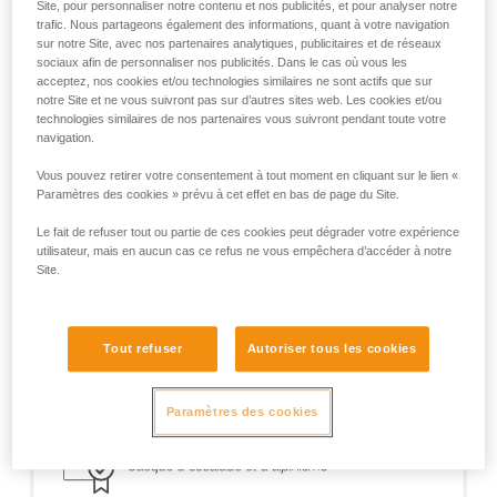
Site, pour personnaliser notre contenu et nos publicités, et pour analyser notre
Avant la publication de la norme européenne EN 18100
trafic. Nous partageons également des informations, quant à votre navigation
Casques de skieurs alpinistes, aucun cadre normatif
sur notre Site, avec nos partenaires analytiques, publicitaires et de réseaux
sociaux afin de personnaliser nos publicités. Dans le cas où vous les
européen n’encadrait la conception de casques utilisables
acceptez, nos cookies et/ou technologies similaires ne sont actifs que sur
en ski de randonnée.
notre Site et ne vous suivront pas sur d’autres sites web. Les cookies et/ou
technologies similaires de nos partenaires vous suivront pendant toute votre
navigation.
Pour la pratique du ski de randonnée, les casques METEOR,
METEORA et SIROCCO étaient certifiés CE ski de
Vous pouvez retirer votre consentement à tout moment en cliquant sur le lien «
randonnée selon un protocole de tests (PCSR-002),
Paramètres des cookies » prévu à cet effet en bas de page du Site.
spécialement développé avec un organisme de certification
indépendant.
Le fait de refuser tout ou partie de ces cookies peut dégrader votre expérience
utilisateur, mais en aucun cas ce refus ne vous empêchera d’accéder à notre
Site.
Tout refuser
Autoriser tous les cookies
Paramètres des cookies