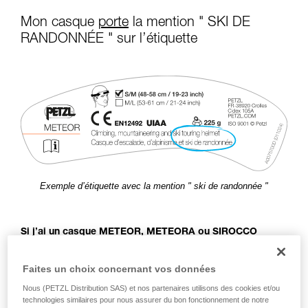
consulter. Vous devez avoir compris les
Mon casque
porte
la mention " SKI DE
informations de la notice technique pour
pouvoir comprendre ce complément
RANDONNÉE " sur l’étiquette
d’informations.
Maîtriser ces techniques nécessite une
formation et un entraînement spécifique. Validez
avec un professionnel votre capacité à refaire
la manipulation, seul, en toute sécurité, avant
de la reproduire en autonomie.
Nous donnons des exemples de techniques
liées à votre activité. Il peut en exister d’autres
que nous ne décrivons pas ici.
Exemple d’étiquette avec la mention " ski de randonnée "
Si j’ai un casque METEOR, METEORA ou SIROCCO
mentionnant " Casque d’escalade, d’alpinisme et
ski de
randonnée
" sur l’étiquette, je peux utiliser mon casque
Faites un choix concernant vos données
en ski de randonnée jusqu’à sa fin de vie (mise au rebut
ou durée de vie maximale atteinte).
Nous (PETZL Distribution SAS) et nos partenaires utilisons des cookies et/ou
technologies similaires pour nous assurer du bon fonctionnement de notre