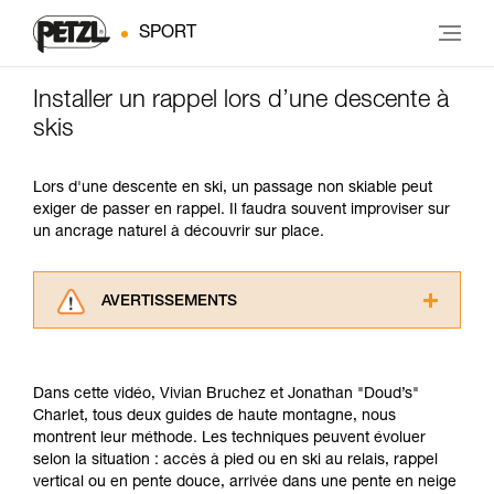
SPORT
Installer un rappel lors d’une descente à
skis
Lors d'une descente en ski, un passage non skiable peut
exiger de passer en rappel. Il faudra souvent improviser sur
un ancrage naturel à découvrir sur place.
AVERTISSEMENTS
Lisez attentivement les notices techniques des
produits utilisés dans ce conseil avant de le
consulter. Vous devez avoir compris les
Dans cette vidéo, Vivian Bruchez et Jonathan "Doud’s"
informations de la notice technique pour
Charlet, tous deux guides de haute montagne, nous
pouvoir comprendre ce complément
montrent leur méthode. Les techniques peuvent évoluer
d’informations.
selon la situation : accès à pied ou en ski au relais, rappel
Maîtriser ces techniques nécessite une
vertical ou en pente douce, arrivée dans une pente en neige