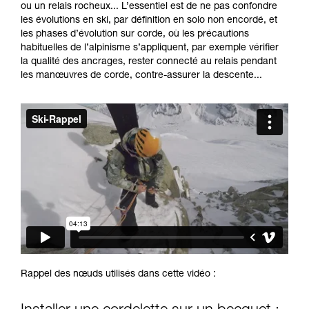
formation et un entraînement spécifique. Validez
ou un relais rocheux... L’essentiel est de ne pas confondre
avec un professionnel votre capacité à refaire
les évolutions en ski, par définition en solo non encordé, et
la manipulation, seul, en toute sécurité, avant
les phases d’évolution sur corde, où les précautions
de la reproduire en autonomie.
habituelles de l’alpinisme s’appliquent, par exemple vérifier
Nous donnons des exemples de techniques
la qualité des ancrages, rester connecté au relais pendant
liées à votre activité. Il peut en exister d’autres
les manœuvres de corde, contre-assurer la descente...
que nous ne décrivons pas ici.
Rappel des nœuds utilisés dans cette vidéo :