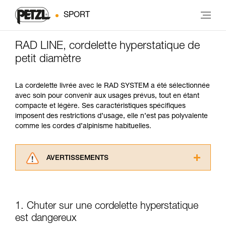
SPORT
RAD LINE, cordelette hyperstatique de
petit diamètre
La cordelette livrée avec le RAD SYSTEM a été sélectionnée
avec soin pour convenir aux usages prévus, tout en étant
compacte et légère. Ses caractéristiques spécifiques
imposent des restrictions d’usage, elle n’est pas polyvalente
comme les cordes d’alpinisme habituelles.
AVERTISSEMENTS
Lisez attentivement les notices techniques des
produits utilisés dans ce conseil avant de le
consulter. Vous devez avoir compris les
1. Chuter sur une cordelette hyperstatique
informations de la notice technique pour
pouvoir comprendre ce complément
est dangereux