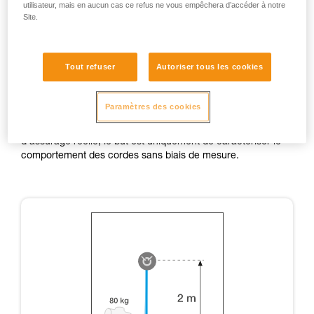
utilisateur, mais en aucun cas ce refus ne vous empêchera d’accéder à notre
Site.
Test comparatif d’amortissement par la corde :
Facteur de chute : FF 0,4.
Chute 0,8 m sur 2 m de corde avec nœud en huit aux deux
bouts, nœuds serrés à 80 kg.
Tout refuser
Autoriser tous les cookies
Mannequin de 80 kg.
Paramètres des cookies
Remarque :
La situation testée ne correspond pas à une situation
d’assurage réelle, le but est uniquement de caractériser le
comportement des cordes sans biais de mesure.