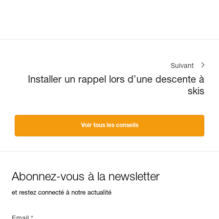
pour le secours en crevasse, la
descente en rappel et
l'encordement sur glacier pour
s'échapper d'une zone
crevassée
Suivant
Installer un rappel lors d’une descente à
skis
Voir tous les conseils
Abonnez-vous à la newsletter
et restez connecté à notre actualité