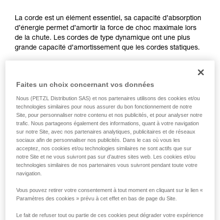
d’informations.
Maîtriser ces techniques nécessite une
La corde est un élément essentiel, sa capacité d’absorption
formation et un entraînement spécifique. Validez
d’énergie permet d’amortir la force de choc maximale lors
avec un professionnel votre capacité à refaire
de la chute. Les cordes de type dynamique ont une plus
la manipulation, seul, en toute sécurité, avant
grande capacité d’amortissement que les cordes statiques.
de la reproduire en autonomie.
Nous donnons des exemples de techniques
liées à votre activité. Il peut en exister d’autres
Une cordelette hyperstatique a très peu d’élasticité, elle
que nous ne décrivons pas ici.
ne peut pas amortir une chute.
Faites un choix concernant vos données
- Force de choc élevée (hauteur du pic de la courbe bleue).
Nous (PETZL Distribution SAS) et nos partenaires utilisons des cookies et/ou
- Décélération brutale (pente du premier pic de la courbe
technologies similaires pour nous assurer du bon fonctionnement de notre
bleue).
Site, pour personnaliser notre contenu et nos publicités, et pour analyser notre
trafic. Nous partageons également des informations, quant à votre navigation
sur notre Site, avec nos partenaires analytiques, publicitaires et de réseaux
sociaux afin de personnaliser nos publicités. Dans le cas où vous les
acceptez, nos cookies et/ou technologies similaires ne sont actifs que sur
notre Site et ne vous suivront pas sur d’autres sites web. Les cookies et/ou
technologies similaires de nos partenaires vous suivront pendant toute votre
navigation.
Vous pouvez retirer votre consentement à tout moment en cliquant sur le lien «
Paramètres des cookies » prévu à cet effet en bas de page du Site.
Le fait de refuser tout ou partie de ces cookies peut dégrader votre expérience