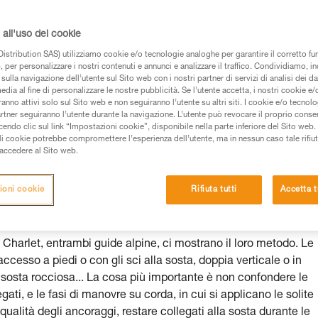
all'uso dei cookie
istribution SAS) utilizziamo cookie e/o tecnologie analoghe per garantire il corretto f
 per personalizzare i nostri contenuti e annunci e analizzare il traffico. Condividiamo, in
sulla navigazione dell’utente sul Sito web con i nostri partner di servizi di analisi dei dat
 dei prodotti utilizzati in questo consiglio prima di
edia al fine di personalizzare le nostre pubblicità. Se l’utente accetta, i nostri cookie e
anno attivi solo sul Sito web e non seguiranno l’utente su altri siti. I cookie e/o tecnol
azioni dell’istruzione tecnica per poter capire queste
artner seguiranno l’utente durante la navigazione. L’utente può revocare il proprio conse
do clic sul link “Impostazioni cookie”, disponibile nella parte inferiore del Sito web. Il 
ali cookie potrebbe compromettere l’esperienza dell’utente, ma in nessun caso tale rifiu
de una formazione ed un addestramento specifico.
i accedere al Sito web.
pacità di rifare la manovra, da soli, in piena sicurezza,
ioni cookie
Rifiuta tutti
Accetta t
vostra attività. Ne possono esistere altre che non
Charlet, entrambi guide alpine, ci mostrano il loro metodo. Le
cesso a piedi o con gli sci alla sosta, doppia verticale o in
 sosta rocciosa... La cosa più importante è non confondere le
gati, e le fasi di manovre su corda, in cui si applicano le solite
qualità degli ancoraggi, restare collegati alla sosta durante le