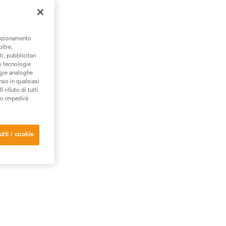
unzionamento
oltre,
i, pubblicitari
/o tecnologie
ogie analoghe
nso in qualsiasi
rifiuto di tutti
to impedirà
utti i cookie