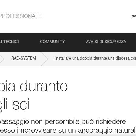
PROFESSIONALE
RI
I TECNICI
COMMUNITY
AVVISI DI SICUREZZA
RAD-SYSTEM
Installare una doppia durante una discesa con
pia durante
i sci
passaggio non percorribile può richiedere
spesso improvvisare su un ancoraggio natural