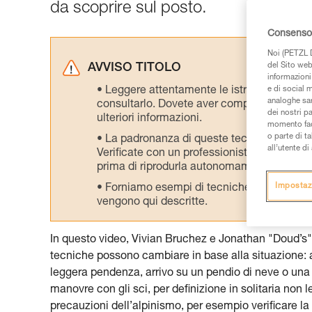
da scoprire sul posto.
Consenso 
Noi (PETZL D
del Sito web,
AVVISO TITOLO
informazioni 
Leggere attentamente le istruzioni tecniche
e di social m
analoghe sar
consultarlo. Dovete aver compreso le inform
dei nostri p
ulteriori informazioni.
momento facen
o parte di t
La padronanza di queste tecniche richie
all’utente d
Verificate con un professionista la vostra ca
prima di riprodurla autonomamente.
Impostaz
Forniamo esempi di tecniche relative alla 
vengono qui descritte.
In questo video, Vivian Bruchez e Jonathan "Doud’s" 
tecniche possono cambiare in base alla situazione: ac
leggera pendenza, arrivo su un pendio di neve o una
manovre con gli sci, per definizione in solitaria non le
precauzioni dell’alpinismo, per esempio verificare la 