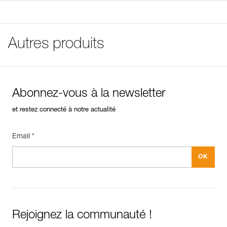
Référence : P42
FAQ
Attention, le CARITOOL n’est pas un EPI. Il ne peut
Poids : 25 g
FAQ
supporter que le poids du matériel (maximum 5 kg).
Garantie : 3 ans
Conditionnement : 1
Voir tous les contenus techniques
Autres produits
Abonnez-vous à la newsletter
et restez connecté à notre actualité
Email *
Rejoignez la communauté !