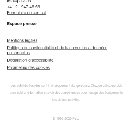
info@petzl.ch
+41 21 947 46 66
Formulaire de contact
Espace presse
Mentions légales
Politique de confidentialité et de traitement des données
personnelles
Déclaration d'accessibilité
Paramètres des cookies
Les activités illustrées sont intrinsèquement dangereuses. Chaque utilisateur doit
avoir suivi une formation et avoir des compétences pour l’usage des équipements
lors de ces activités.
© 1995-2026 Petzl