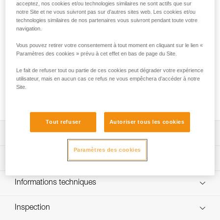
CARITOOL. Un accessoire astucieux pour l’alpinisme, la
acceptez, nos cookies et/ou technologies similaires ne sont actifs que sur
glace et la grande voie qui permet d’accéder rapidement
notre Site et ne vous suivront pas sur d’autres sites web. Les cookies et/ou
technologies similaires de nos partenaires vous suivront pendant toute votre
aux broches, pitons, coinceurs câblés... Permet également
navigation.
d’accrocher rapidement un piolet. Compatible avec les
passants de la plupart des harnais Petzl. Il s’attache
Vous pouvez retirer votre consentement à tout moment en cliquant sur le lien «
également sur la sangle de ceinture des autres harnais.
Paramètres des cookies » prévu à cet effet en bas de page du Site.
Le fait de refuser tout ou partie de ces cookies peut dégrader votre expérience
Besoin d'aide pour trouver le harnais qu'il vous faut ?
utilisateur, mais en aucun cas ce refus ne vous empêchera d’accéder à notre
TROUVER LE BON HARNAIS
Site.
Tout refuser
Autoriser tous les cookies
Descriptif
Paramètres des cookies
Léger, résistant et stable.
Spécifications techniques
La forme aplatie sur le dessus permet le tri du matériel
lorsque le CARITOOL est chargé.
Matière(s): doigt en acier inoxydable, corps en plastique
Informations techniques
renforcé de fibres de verre
Petit trou supérieur pour installer une cordelette reliée aux
Notice
outils que l’on ne veut pas perdre.
Spécifications référence(s)
Inspection
Télécharger le pdf technical-notice_CARITOOLS-1
Permet également d’accrocher rapidement un piolet.