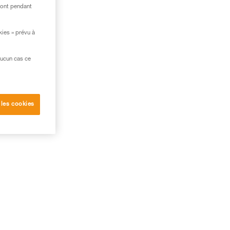
ront pendant
kies » prévu à
aucun cas ce
 les cookies