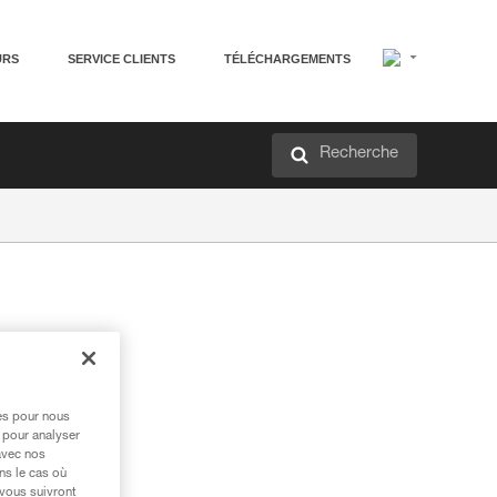
URS
SERVICE CLIENTS
TÉLÉCHARGEMENTS
Recherche
res pour nous
 pour analyser
avec nos
ns le cas où
 vous suivront