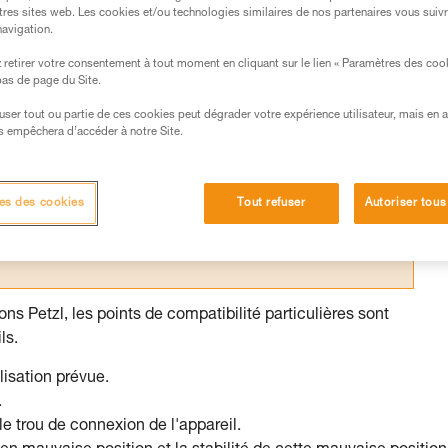
tres sites web. Les cookies et/ou technologies similaires de nos partenaires vous suiv
navigation.
retirer votre consentement à tout moment en cliquant sur le lien « Paramètres des coo
 bas de page du Site.
s des produits utilisés dans ce conseil avant de le
efuser tout ou partie de ces cookies peut dégrader votre expérience utilisateur, mais en 
formations de la notice technique pour pouvoir
s empêchera d’accéder à notre Site.
.
ormation et un entraînement spécifique. Validez avec
 manipulation, seul, en toute sécurité, avant de la
es des cookies
Tout refuser
Autoriser tous
iées à votre activité. Il peut en exister d’autres que
ns Petzl, les points de compatibilité particulières sont
ls.
lisation prévue.
.
e trou de connexion de l'appareil.