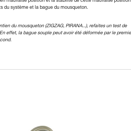
en mauvaise position et la stabilité de cette mauvaise position
ents du système et la bague du mousqueton.
tien du mousqueton (ZIGZAG, PIRANA...), refaites un test de
n effet, la bague souple peut avoir été déformée par le premie
econd.