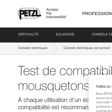
PROFESSION
VERTICALITÉ
ECLAIRAGE
CONSEILS T
Conseils techniques
Conseils techniques par produit
Test de compatibil
mousquetons
Faites un
Nous (PETZL 
assurer du b
À chaque utilisation d’un équipeme
notre trafic
compatibilité est recommandé.
partenaires 
vous les acc