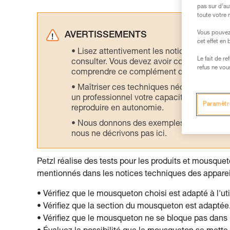
pas sur d’au
toute votre 
Vous pouvez 
AVERTISSEMENTS
cet effet en
Lisez attentivement les notices technique
Le fait de r
consulter. Vous devez avoir compris les in
refus ne vou
comprendre ce complément d’informations
Maîtriser ces techniques nécessite une f
un professionnel votre capacité à refaire la
Paramètr
reproduire en autonomie.
Nous donnons des exemples de techniques l
nous ne décrivons pas ici.
Petzl réalise des tests pour les produits et mousqueto
mentionnés dans les notices techniques des apparei
• Vérifiez que le mousqueton choisi est adapté à l'uti
• Vérifiez que la section du mousqueton est adaptée
• Vérifiez que le mousqueton ne se bloque pas dans l