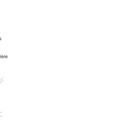
s
ière