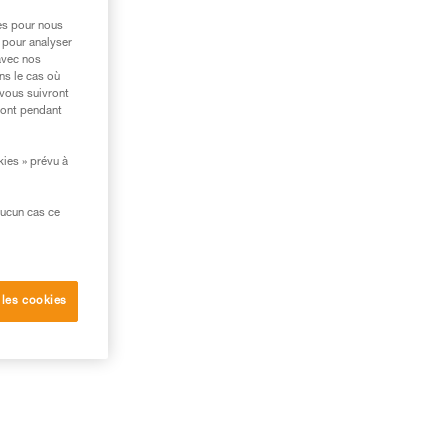
res pour nous
 pour analyser
avec nos
ns le cas où
 vous suivront
ront pendant
kies » prévu à
aucun cas ce
 les cookies