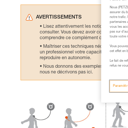
Nous (PETZL 
assurer du b
AVERTISSEMENTS
notre trafic
partenaires 
Lisez attentivement les notices technique
vous les acc
consulter. Vous devez avoir compris les in
pas sur d’au
toute votre 
comprendre ce complément d’informations
Maîtriser ces techniques nécessite une f
Vous pouvez 
cet effet en
un professionnel votre capacité à refaire la
reproduire en autonomie.
Le fait de r
refus ne vou
Nous donnons des exemples de techniques l
nous ne décrivons pas ici.
Paramètr