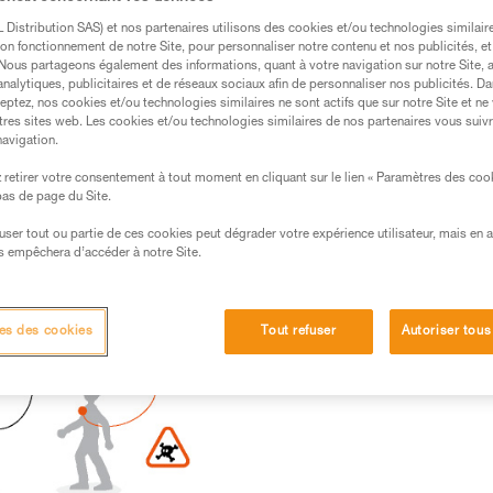
Distribution SAS) et nos partenaires utilisons des cookies et/ou technologies similai
on fonctionnement de notre Site, pour personnaliser notre contenu et nos publicités, et
. Nous partageons également des informations, quant à votre navigation sur notre Site, 
analytiques, publicitaires et de réseaux sociaux afin de personnaliser nos publicités. Da
s des produits utilisés dans ce conseil avant de le
eptez, nos cookies et/ou technologies similaires ne sont actifs que sur notre Site et ne
formations de la notice technique pour pouvoir
tres sites web. Les cookies et/ou technologies similaires de nos partenaires vous suiv
navigation.
.
ormation et un entraînement spécifique. Validez avec
retirer votre consentement à tout moment en cliquant sur le lien « Paramètres des coo
 bas de page du Site.
 manipulation, seul, en toute sécurité, avant de la
efuser tout ou partie de ces cookies peut dégrader votre expérience utilisateur, mais en 
s empêchera d’accéder à notre Site.
iées à votre activité. Il peut en exister d’autres que
es des cookies
Tout refuser
Autoriser tous