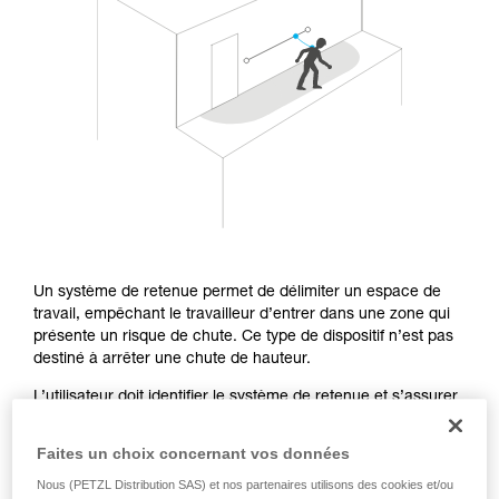
Maîtriser ces techniques nécessite une
formation et un entraînement spécifique. Validez
avec un professionnel votre capacité à refaire
la manipulation, seul, en toute sécurité, avant
de la reproduire en autonomie.
Nous donnons des exemples de techniques
liées à votre activité. Il peut en exister d’autres
que nous ne décrivons pas ici.
Un système de retenue permet de délimiter un espace de
travail, empêchant le travailleur d’entrer dans une zone qui
présente un risque de chute. Ce type de dispositif n’est pas
destiné à arrêter une chute de hauteur.
L’utilisateur doit identifier le système de retenue et s’assurer
que ce système empêche effectivement de se mettre en
situation de chute.
Faites un choix concernant vos données
Nous (PETZL Distribution SAS) et nos partenaires utilisons des cookies et/ou