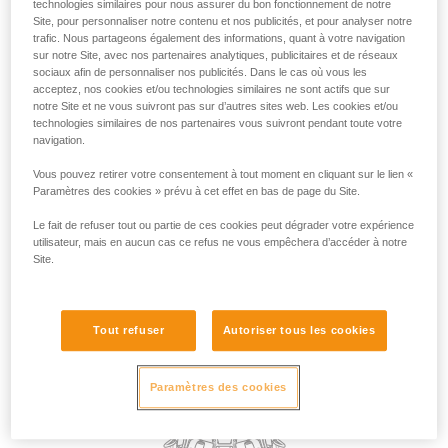
technologies similaires pour nous assurer du bon fonctionnement de notre
Du point de vue réglementaire, c’est la certification EN 358
Site, pour personnaliser notre contenu et nos publicités, et pour analyser notre
qui couvre l’utilisation des points d’attache en retenue.
trafic. Nous partageons également des informations, quant à votre navigation
Cependant, en l’absence de risque de chute et donc de
sur notre Site, avec nos partenaires analytiques, publicitaires et de réseaux
suspension dans le harnais, dans la pratique, n’importe quel
sociaux afin de personnaliser nos publicités. Dans le cas où vous les
acceptez, nos cookies et/ou technologies similaires ne sont actifs que sur
point d’attache du harnais peut être utilisé pour la retenue.
notre Site et ne vous suivront pas sur d’autres sites web. Les cookies et/ou
technologies similaires de nos partenaires vous suivront pendant toute votre
navigation.
Le choix du point d’attache utilisé pour la retenue peut être
dicté par le besoin spécifique de la tâche à accomplir, par
Vous pouvez retirer votre consentement à tout moment en cliquant sur le lien «
exemple, préférer un point dorsal pour que la longe ne se
Paramètres des cookies » prévu à cet effet en bas de page du Site.
trouve pas dans l’espace de travail devant l’utilisateur.
Le fait de refuser tout ou partie de ces cookies peut dégrader votre expérience
utilisateur, mais en aucun cas ce refus ne vous empêchera d’accéder à notre
Site.
Tout refuser
Autoriser tous les cookies
Paramètres des cookies