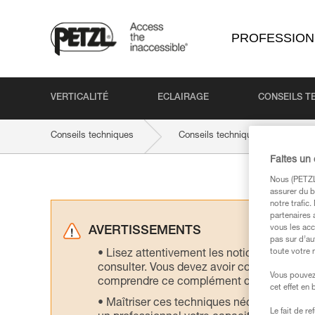
PROFESSION
VERTICALITÉ
ECLAIRAGE
CONSEILS T
Conseils techniques
Conseils techniques par activité
Faites un
Nous (PETZL 
assurer du b
notre trafic
partenaires 
vous les acc
AVERTISSEMENTS
pas sur d’au
toute votre 
Lisez attentivement les notices technique
consulter. Vous devez avoir compris les in
Vous pouvez 
comprendre ce complément d’informations
cet effet en
Maîtriser ces techniques nécessite une f
Le fait de r