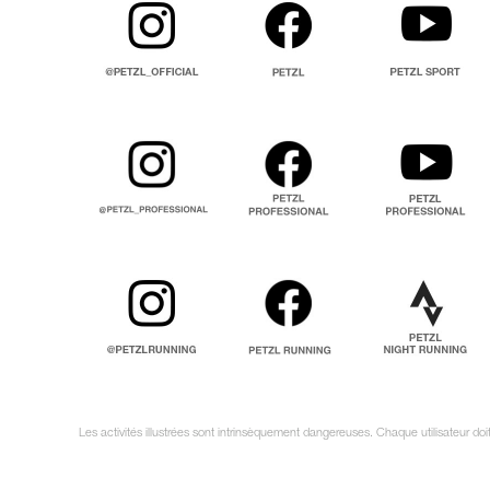
Les activités illustrées sont intrinsèquement dangereuses. Chaque utilisateur do