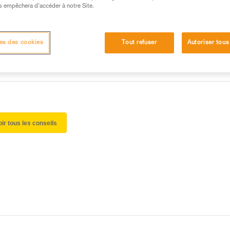
 manipulation, seul, en toute sécurité, avant de la
s empêchera d’accéder à notre Site.
iées à votre activité. Il peut en exister d’autres que
es des cookies
Tout refuser
Autoriser tous
oir tous les conseils