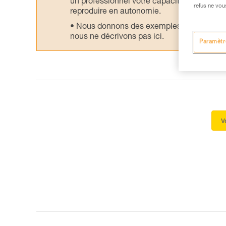
un professionnel votre capacité à refaire la
refus ne vou
reproduire en autonomie.
Nous donnons des exemples de techniques l
nous ne décrivons pas ici.
Paramètr
V