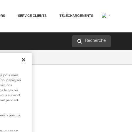
URS
SERVICE CLIENTS
TÉLÉCHARGEMENTS
Recherche
res pour nous
 pour analyser
avec nos
ns le cas où
 vous suivront
ront pendant
kies » prévu à
aucun cas ce