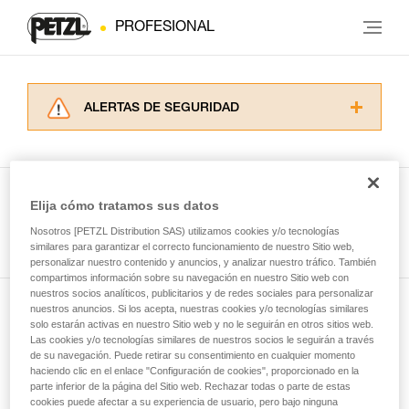
PROFESIONAL
ALERTAS DE SEGURIDAD
Lea atentamente las fichas técnicas de los
productos utilizados en este consejo antes de
consultarlo. Usted debe comprender la
información de la ficha técnica para poder
Elija cómo tratamos sus datos
comprender este complemento informativo.
Ver todas las técnicas
Nosotros [PETZL Distribution SAS) utilizamos cookies y/o tecnologías
Dominar estas técnicas requiere una formación
similares para garantizar el correcto funcionamiento de nuestro Sitio web,
y un entrenamiento específico. Confirme a
personalizar nuestro contenido y anuncios, y analizar nuestro tráfico. También
través de un profesional su capacidad para
compartimos información sobre su navegación en nuestro Sitio web con
ejecutar estas técnicas, solo y con total
nuestros socios analíticos, publicitarios y de redes sociales para personalizar
seguridad, antes de ejecutarlas de forma
nuestros anuncios. Si los acepta, nuestras cookies y/o tecnologías similares
Suscríbase al boletín
autónoma.
solo estarán activas en nuestro Sitio web y no le seguirán en otros sitios web.
Las cookies y/o tecnologías similares de nuestros socios le seguirán a través
Damos ejemplos de técnicas relacionadas con
de su navegación. Puede retirar su consentimiento en cualquier momento
y mantente conectado con nuestras noticias
su actividad. Pueden existir otras que no
haciendo clic en el enlace "Configuración de cookies", proporcionado en la
describimos aquí.
parte inferior de la página del Sitio web. Rechazar todas o parte de estas
cookies puede afectar a su experiencia de usuario, pero bajo ninguna
Email *