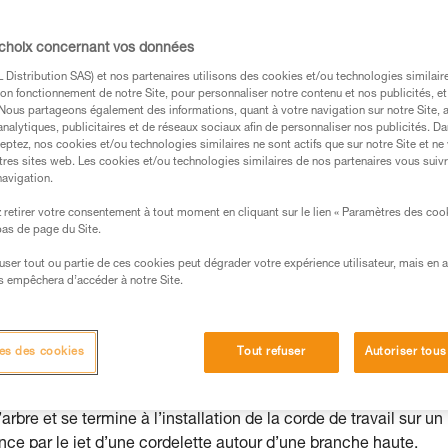
.
ormation et un entraînement spécifique. Validez avec
 choix concernant vos données
 manipulation, seul, en toute sécurité, avant de la
Distribution SAS) et nos partenaires utilisons des cookies et/ou technologies similai
on fonctionnement de notre Site, pour personnaliser notre contenu et nos publicités, et
iées à votre activité. Il peut en exister d’autres que
. Nous partageons également des informations, quant à votre navigation sur notre Site, 
analytiques, publicitaires et de réseaux sociaux afin de personnaliser nos publicités. Da
eptez, nos cookies et/ou technologies similaires ne sont actifs que sur notre Site et ne
tres sites web. Les cookies et/ou technologies similaires de nos partenaires vous suiv
navigation.
retirer votre consentement à tout moment en cliquant sur le lien « Paramètres des coo
 bas de page du Site.
age et ses éventuels accessoires (fausse fourche...), un sup
efuser tout ou partie de ces cookies peut dégrader votre expérience utilisateur, mais en 
s empêchera d’accéder à notre Site.
 de corde et sa connexion au harnais. Lorsque deux systèmes
 système doit être indépendant des éléments du second systèm
es des cookies
Tout refuser
Autoriser tous
bre et se termine à l’installation de la corde de travail sur un
e par le jet d’une cordelette autour d’une branche haute.