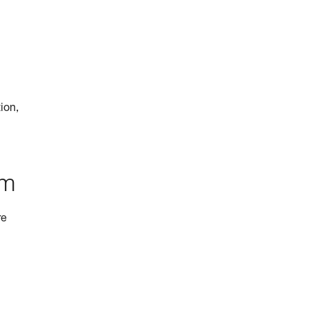
ion,
em
re