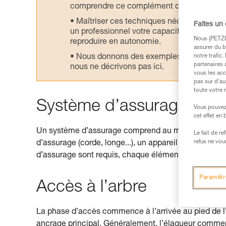
comprendre ce complément d’informations
Maîtriser ces techniques nécessite une f
Faites un
un professionnel votre capacité à refaire la
Nous (PETZL 
reproduire en autonomie.
assurer du b
Nous donnons des exemples de techniques l
notre trafic
partenaires 
nous ne décrivons pas ici.
vous les acc
pas sur d’au
toute votre 
Système d’assurage
Vous pouvez 
cet effet en
Un système d’assurage comprend au minimum un ancr
Le fait de r
refus ne vou
d’assurage (corde, longe...), un appareil de réglage
d’assurage sont requis, chaque élément du premier
Paramètr
Accès à l’arbre
La phase d’accès commence à l’arrivée au pied de l’ar
ancrage principal. Généralement, l’élagueur commenc