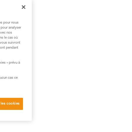
res pour nous
 pour analyser
avec nos
ns le cas où
 vous suivront
ront pendant
kies » prévu à
port
aucun cas ce
e.
 les cookies