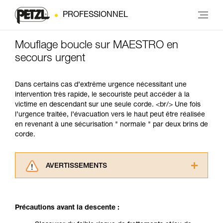
PROFESSIONNEL
Mouflage boucle sur MAESTRO en
secours urgent
Dans certains cas d’extrême urgence nécessitant une
intervention très rapide, le secouriste peut accéder à la
victime en descendant sur une seule corde. <br/> Une fois
l’urgence traitée, l’évacuation vers le haut peut être réalisée
en revenant à une sécurisation " normale " par deux brins de
corde.
AVERTISSEMENTS
Lisez attentivement les notices techniques des
produits utilisés dans ce conseil avant de le
consulter. Vous devez avoir compris les
Précautions avant la descente :
informations de la notice technique pour