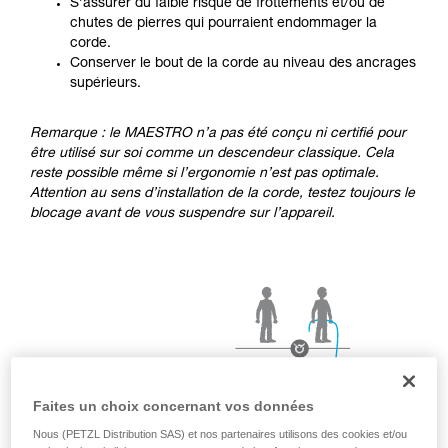
pouvoir comprendre ce complément
S’assurer du faible risque de frottements et/ou de
d’informations.
chutes de pierres qui pourraient endommager la
Maîtriser ces techniques nécessite une
corde.
formation et un entraînement spécifique. Validez
Conserver le bout de la corde au niveau des ancrages
avec un professionnel votre capacité à refaire
supérieurs.
la manipulation, seul, en toute sécurité, avant
de la reproduire en autonomie.
Remarque : le MAESTRO n’a pas été conçu ni certifié pour
Nous donnons des exemples de techniques
être utilisé sur soi comme un descendeur classique. Cela
liées à votre activité. Il peut en exister d’autres
reste possible même si l’ergonomie n’est pas optimale.
que nous ne décrivons pas ici.
Attention au sens d’installation de la corde, testez toujours le
blocage avant de vous suspendre sur l’appareil.
Faites un choix concernant vos données
Nous (PETZL Distribution SAS) et nos partenaires utilisons des cookies et/ou