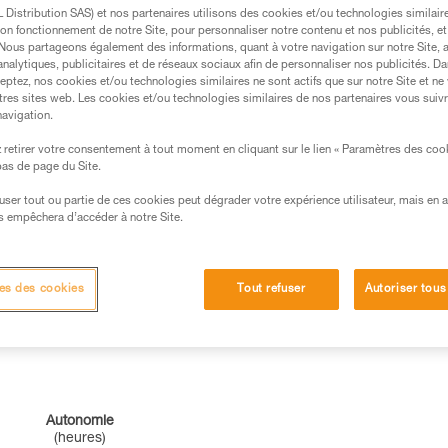
 la puissance lumineuse entraîne
Distribution SAS) et nos partenaires utilisons des cookies et/ou technologies similai
on fonctionnement de notre Site, pour personnaliser notre contenu et nos publicités, et
 l'autonomie et inversement.
. Nous partageons également des informations, quant à votre navigation sur notre Site, 
analytiques, publicitaires et de réseaux sociaux afin de personnaliser nos publicités. Da
eptez, nos cookies et/ou technologies similaires ne sont actifs que sur notre Site et ne
tres sites web. Les cookies et/ou technologies similaires de nos partenaires vous suiv
navigation.
retirer votre consentement à tout moment en cliquant sur le lien « Paramètres des coo
 bas de page du Site.
efuser tout ou partie de ces cookies peut dégrader votre expérience utilisateur, mais en 
s empêchera d’accéder à notre Site.
es des cookies
Tout refuser
Autoriser tous
Autonomie
(heures)