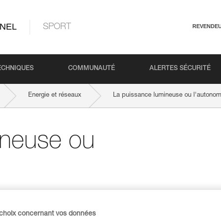
NEL
SPORT
REVENDE
ECHNIQUES
COMMUNAUTÉ
ALERTES SÉCURITÉ
Energie et réseaux
La puissance lumineuse ou l'autonom
ineuse ou
e et son autonomie sont deux paramètres
nologie d'éclairage utilisée. Pour une quantit
 choix concernant vos données