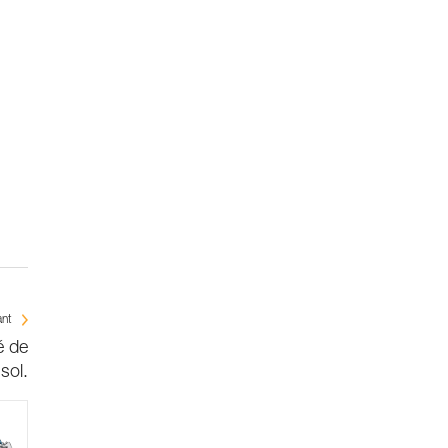
ant
é de
sol.