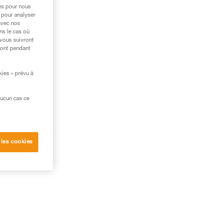
res pour nous
 pour analyser
avec nos
ns le cas où
 vous suivront
ront pendant
kies » prévu à
aucun cas ce
 les cookies