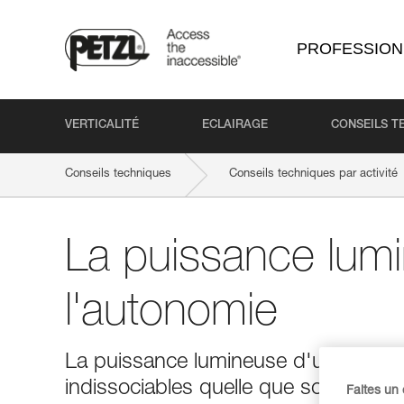
PROFESSION
VERTICALITÉ
ECLAIRAGE
CONSEILS T
Conseils techniques
Conseils techniques par activité
La puissance lum
l'autonomie
La puissance lumineuse d'une lamp
indissociables quelle que soit la tech
Faites un