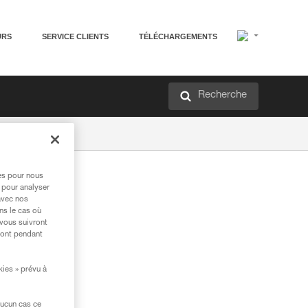
URS
SERVICE CLIENTS
TÉLÉCHARGEMENTS
Recherche
res pour nous
 pour analyser
avec nos
ns le cas où
 vous suivront
ront pendant
kies » prévu à
aucun cas ce