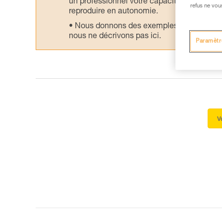
un professionnel votre capacité à refaire la
refus ne vou
reproduire en autonomie.
Nous donnons des exemples de techniques l
nous ne décrivons pas ici.
Paramètr
V