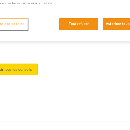
 manipulation, seul, en toute sécurité, avant de la
s empêchera d’accéder à notre Site.
iées à votre activité. Il peut en exister d’autres que
es des cookies
Tout refuser
Autoriser tous
oir tous les conseils