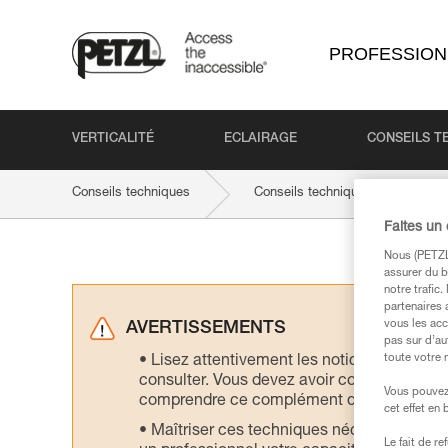
PROFESSION
VERTICALITÉ
ECLAIRAGE
CONSEILS T
Conseils techniques
Conseils techniques par produit
Faites un
Nous (PETZL 
assurer du b
notre trafic
partenaires 
vous les acc
AVERTISSEMENTS
pas sur d’au
toute votre 
Lisez attentivement les notices technique
consulter. Vous devez avoir compris les in
Vous pouvez 
comprendre ce complément d’informations
cet effet en
Maîtriser ces techniques nécessite une f
Le fait de r