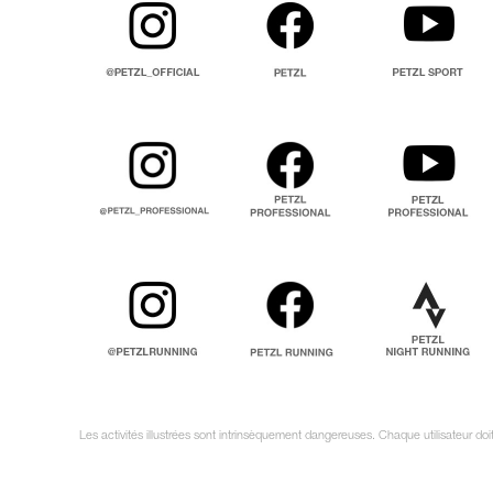
Les activités illustrées sont intrinsèquement dangereuses. Chaque utilisateur do