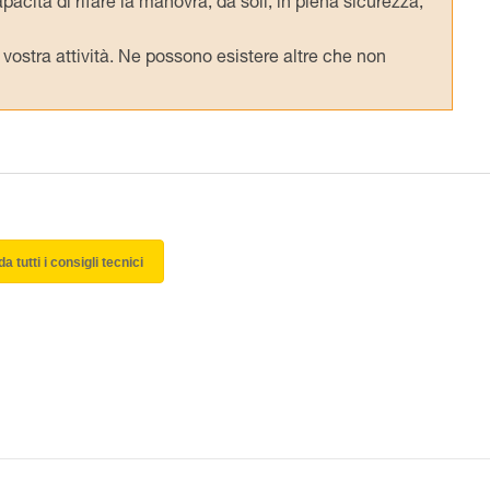
pacità di rifare la manovra, da soli, in piena sicurezza,
vostra attività. Ne possono esistere altre che non
a tutti i consigli tecnici