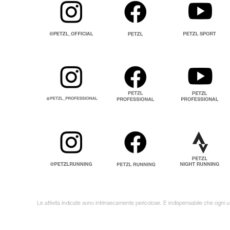
Le attività indicate sono intrinsecamente pericolose. È indispensabile che ogni ut