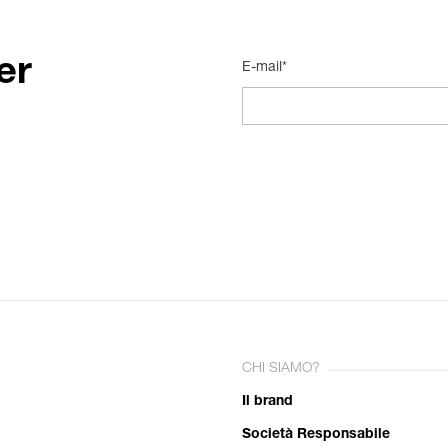
er
E-mail*
CHI SIAMO?
Il brand
Società Responsabile