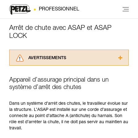
PROFESSIONNEL
Arrêt de chute avec ASAP et ASAP
LOCK
AVERTISSEMENTS
Lisez attentivement les notices techniques des
produits utilisés dans ce conseil avant de le
Appareil d’assurage principal dans un
consulter. Vous devez avoir compris les
système d’arrêt des chutes
informations de la notice technique pour
pouvoir comprendre ce complément
d’informations.
Dans un système d’arrêt des chutes, le travailleur évolue sur
Maîtriser ces techniques nécessite une
la structure. L’ASAP est installé sur une corde d’assurage et
formation et un entraînement spécifique. Validez
connecté au point d’attache A (antichute) du harnais. Son
avec un professionnel votre capacité à refaire
rôle est d’arrêter la chute, il ne doit pas servir au maintien au
la manipulation, seul, en toute sécurité, avant
travail.
de la reproduire en autonomie.
Nous donnons des exemples de techniques