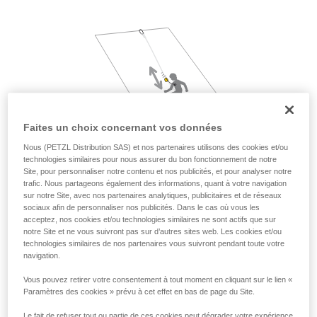
liées à votre activité. Il peut en exister d’autres
que nous ne décrivons pas ici.
Faites un choix concernant vos données
Nous (PETZL Distribution SAS) et nos partenaires utilisons des cookies et/ou
technologies similaires pour nous assurer du bon fonctionnement de notre
Site, pour personnaliser notre contenu et nos publicités, et pour analyser notre
trafic. Nous partageons également des informations, quant à votre navigation
sur notre Site, avec nos partenaires analytiques, publicitaires et de réseaux
sociaux afin de personnaliser nos publicités. Dans le cas où vous les
acceptez, nos cookies et/ou technologies similaires ne sont actifs que sur
notre Site et ne vous suivront pas sur d’autres sites web. Les cookies et/ou
technologies similaires de nos partenaires vous suivront pendant toute votre
navigation.
Vous pouvez retirer votre consentement à tout moment en cliquant sur le lien «
Paramètres des cookies » prévu à cet effet en bas de page du Site.
Le fait de refuser tout ou partie de ces cookies peut dégrader votre expérience