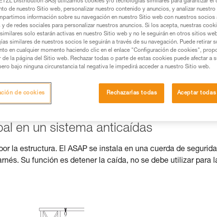
TZL Distribution SAS) utilizamos cookies y/o tecnologías similares para garantizar el 
to de nuestro Sitio web, personalizar nuestro contenido y anuncios, y analizar nuestro 
os productos utilizados en este consejo antes de
partimos información sobre su navegación en nuestro Sitio web con nuestros socios a
ormación de la ficha técnica para poder comprender
s y de redes sociales para personalizar nuestros anuncios. Si los acepta, nuestras cook
similares solo estarán activas en nuestro Sitio web y no le seguirán en otros sitios we
ías similares de nuestros socios le seguirán a través de su navegación. Puede retirar s
mación y un entrenamiento específico. Confirme a
nto en cualquier momento haciendo clic en el enlace "Configuración de cookies", prop
ejecutar estas técnicas, solo y con total seguridad,
or de la página del Sitio web. Rechazar todas o parte de estas cookies puede afectar a 
pero bajo ninguna circunstancia tal negativa le impedirá acceder a nuestro Sitio web.
con su actividad. Pueden existir otras que no
ación de cookies
Rechazarlas todas
Aceptar todas
al en un sistema anticaídas
por la estructura. El ASAP se instala en una cuerda de segurida
nés. Su función es detener la caída, no se debe utilizar para l