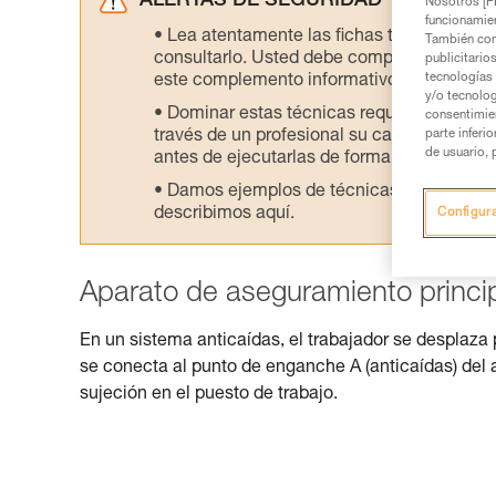
ALERTAS DE SEGURIDAD
Nosotros [PE
funcionamien
Lea atentamente las fichas técnicas de l
También com
consultarlo. Usted debe comprender la inf
publicitario
tecnologías 
este complemento informativo.
y/o tecnolog
Dominar estas técnicas requiere una for
consentimie
través de un profesional su capacidad para 
parte inferi
de usuario, 
antes de ejecutarlas de forma autónoma.
Damos ejemplos de técnicas relacionadas 
describimos aquí.
Configur
Aparato de aseguramiento princip
En un sistema anticaídas, el trabajador se desplaza 
se conecta al punto de enganche A (anticaídas) del ar
sujeción en el puesto de trabajo.