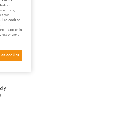
correcto
tráfico.
nalíticos,
ies y/o
b. Las cookies
u
orcionado en la
su experiencia
 las cookies
d y
a