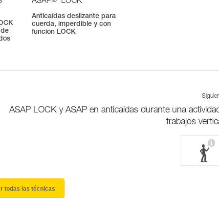
®
S
ASAP
LOCK
Anticaídas deslizante para
LOCK
cuerda, imperdible y con
 de
función LOCK
 dos
Siguie
ASAP LOCK y ASAP en anticaídas durante una activida
trabajos vertic
r todas las técnicas