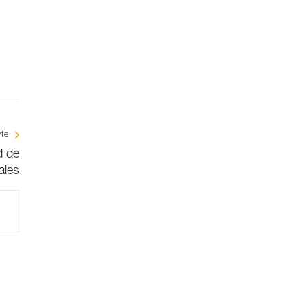
nte
d de
ales