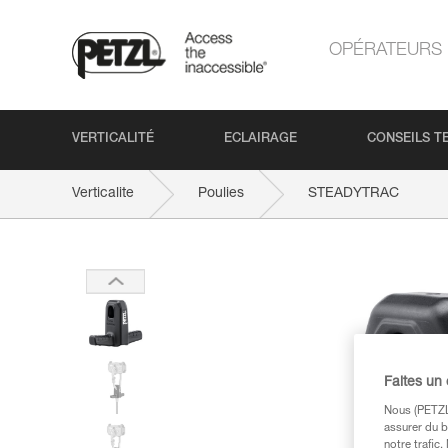
OPÉRATEURS
VERTICALITÉ
ECLAIRAGE
CONSEILS T
Verticalite
Poulies
STEADYTRAC
Faites un
Nous (PETZL 
assurer du b
notre trafic