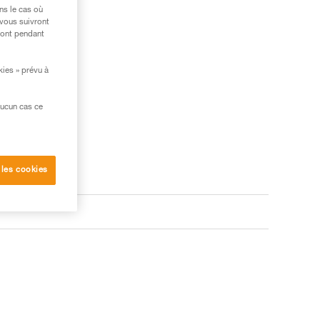
ns le cas où
 vous suivront
ront pendant
kies » prévu à
aucun cas ce
 les cookies