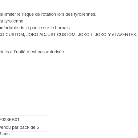
limiter le risque de rotation lors des tyroliennes.
la tyrolienne.
ortable de la poulie sur le harnais.
s JOKO CUSTOM, JOKO ADJUST CUSTOM, JOKO-I, JOKO-Y et AVENTEX.
uits à l'unité n'est pas autorisée.
P023EB01
vendu par pack de 5
3 ans