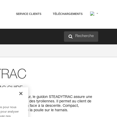
SERVICE CLIENTS
TÉLÉCHARGEMENTS
Recherche
TRAC
RAC GUIDE
batiques en hauteur, le guidon STEADYTRAC assure une
TRAC GUIDE lors des tyroliennes. Il permet au client de
server la position face à la descente. Compact,
res pour nous
t optimisé de la poulie sur le harnais.
 pour analyser
avec nos