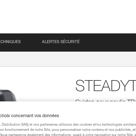
ECHNIQUES
ALERTES SÉCURITÉ
STEADY
Guidon pour poulie T
Conçu pour les parcours acro
 choix concernant vos données
bonne préhension de la poulie 
positionner ses mains et de con
Distribution SAS) et nos partenaires utilisons des cookies et/ou technologies similai
STEADYTRAC permet un rangemen
on fonctionnement de notre Site, pour personnaliser notre contenu et nos publicités, et
. Nous partageons également des informations, quant à votre navigation sur notre Site, 