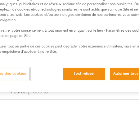
analytiques, publicitaires et de réseaux sociaux afin de personnaliser nos publicités. Da
Trouvez un revendeur
eptez, nos cookies et/ou technologies similaires ne sont actifs que sur notre Site et ne
tres sites web. Les cookies et/ou technologies similaires de nos partenaires vous suiv
navigation.
retirer votre consentement à tout moment en cliquant sur le lien « Paramètres des coo
 bas de page du Site.
efuser tout ou partie de ces cookies peut dégrader votre expérience utilisateur, mais en 
s empêchera d’accéder à notre Site.
es des cookies
Tout refuser
Autoriser tous
Autres produits