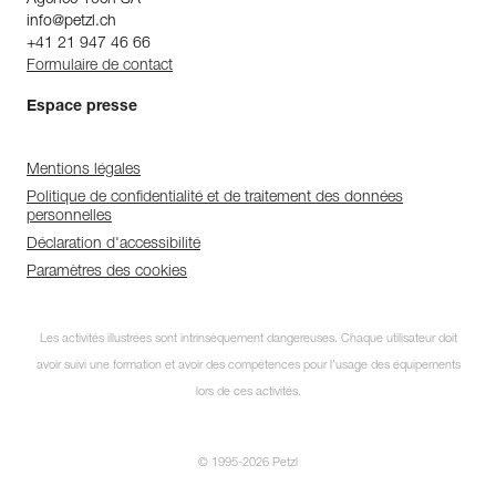
Agence 10ch SA
info@petzl.ch
+41 21 947 46 66
Formulaire de contact
Espace presse
Mentions légales
Politique de confidentialité et de traitement des données
personnelles
Déclaration d'accessibilité
Paramètres des cookies
Les activités illustrées sont intrinsèquement dangereuses. Chaque utilisateur doit
avoir suivi une formation et avoir des compétences pour l’usage des équipements
lors de ces activités.
© 1995-2026 Petzl