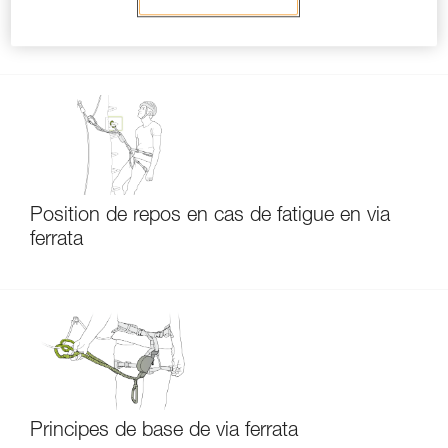
Pourquoi une longe spécifique pour la via
ferrata ?
Position de repos en cas de fatigue en via
ferrata
Principes de base de via ferrata