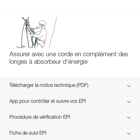
Assurer avec une corde en complément des
longes à absorbeur d'énergie
Télécharger la notice technique (PDF)
Technical Notice
App pour contrôler et suivre vos EPI
découvrez ePPEcentre
Procédure de vérification EPI
verif EPI-SCORPIO-procedure-FR
Fiche de suivi EPI