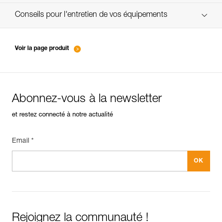
verif EPI-SCORPIO-suivi-FR
Conseils pour l'entretien de vos équipements
entretien-longes-sangles-absorbeurs-FR
Voir la page produit
Abonnez-vous à la newsletter
et restez connecté à notre actualité
Email *
Rejoignez la communauté !