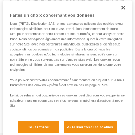
TOOLINK S est une interface qui permet de connecter et de
sécuriser un outil sans œillet ou à manche lisse et droit, lors
des travaux en hauteur. Elle s'installe sur un outil allant
Faites un choix concernant vos données
jusqu'à 2,3 kg à l'aide de l'adhésif TOOLTAPE. Son point de
Nous (PETZL Distribution SAS) et nos partenaires utilisons des cookies et/ou
connexion ergonomique permet un clippage et déclippage
technologies similaires pour nous assurer du bon fonctionnement de notre
rapides, pour des manipulations facilitées.
Site, pour personnaliser notre contenu et nos publicités, et pour analyser notre
trafic. Nous partageons également des informations, quant à votre navigation
sur notre Site, avec nos partenaires analytiques, publicitaires et de réseaux
sociaux afin de personnaliser nos publicités. Dans le cas où vous les
HOW TO Use our solutions for dropped tool
acceptez, nos cookies et/ou technologies similaires ne sont actifs que sur
notre Site et ne vous suivront pas sur d’autres sites web. Les cookies et/ou
prevention
technologies similaires de nos partenaires vous suivront pendant toute votre
navigation.
Vous pouvez retirer votre consentement à tout moment en cliquant sur le lien «
Paramètres des cookies » prévu à cet effet en bas de page du Site.
Le fait de refuser tout ou partie de ces cookies peut dégrader votre expérience
utilisateur, mais en aucun cas ce refus ne vous empêchera d’accéder à notre
Site.
Tout refuser
Autoriser tous les cookies