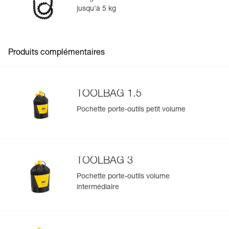
jusqu'à 5 kg
Gérer et inspecter facilement votre EPI
Ajoutez un produit Petzl en scannant simplement son
datamatrix : toutes les informations relatives au produit
s'afficheront automatiquement.
Produits complémentaires
Importez et exportez facilement vos données EPI
existantes.
Voir l'historique d'un produit à partir de sa date de
TOOLBAG 1.5
fabrication.
Pochette porte-outils petit volume
En savoir plus
TOOLBAG 3
Pochette porte-outils volume
intermédiaire