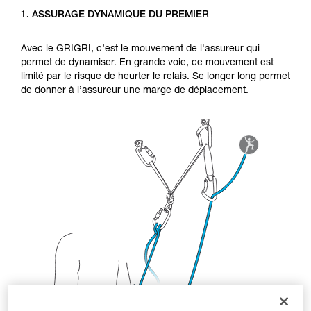
d’informations.
1. ASSURAGE DYNAMIQUE DU PREMIER
Maîtriser ces techniques nécessite une
formation et un entraînement spécifique. Validez
avec un professionnel votre capacité à refaire
Avec le GRIGRI, c’est le mouvement de l'assureur qui
la manipulation, seul, en toute sécurité, avant
permet de dynamiser. En grande voie, ce mouvement est
de la reproduire en autonomie.
limité par le risque de heurter le relais. Se longer long permet
Nous donnons des exemples de techniques
de donner à l’assureur une marge de déplacement.
liées à votre activité. Il peut en exister d’autres
que nous ne décrivons pas ici.