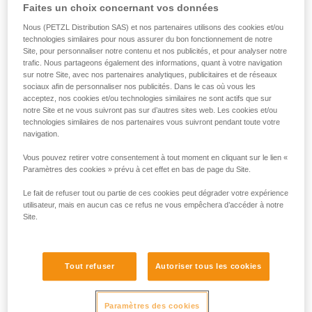
Faites un choix concernant vos données
Nous (PETZL Distribution SAS) et nos partenaires utilisons des cookies et/ou
technologies similaires pour nous assurer du bon fonctionnement de notre
Site, pour personnaliser notre contenu et nos publicités, et pour analyser notre
trafic. Nous partageons également des informations, quant à votre navigation
sur notre Site, avec nos partenaires analytiques, publicitaires et de réseaux
sociaux afin de personnaliser nos publicités. Dans le cas où vous les
acceptez, nos cookies et/ou technologies similaires ne sont actifs que sur
notre Site et ne vous suivront pas sur d’autres sites web. Les cookies et/ou
technologies similaires de nos partenaires vous suivront pendant toute votre
navigation.
Vous pouvez retirer votre consentement à tout moment en cliquant sur le lien «
2. ASSURAGE DU SECOND
Paramètres des cookies » prévu à cet effet en bas de page du Site.
Avec un REVERSO :
Le fait de refuser tout ou partie de ces cookies peut dégrader votre expérience
utilisateur, mais en aucun cas ce refus ne vous empêchera d’accéder à notre
Le leader peut grimper léger avec un REVERSO, qui permet
Site.
d’assurer le second confortablement.
Tout refuser
Autoriser tous les cookies
Paramètres des cookies