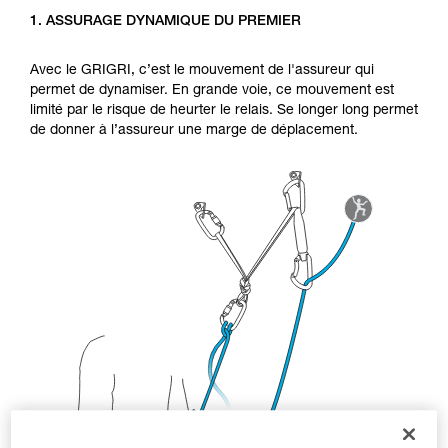
d’informations.
1. ASSURAGE DYNAMIQUE DU PREMIER
Maîtriser ces techniques nécessite une
formation et un entraînement spécifique. Validez
avec un professionnel votre capacité à refaire
Avec le GRIGRI, c’est le mouvement de l'assureur qui
la manipulation, seul, en toute sécurité, avant
permet de dynamiser. En grande voie, ce mouvement est
de la reproduire en autonomie.
limité par le risque de heurter le relais. Se longer long permet
Nous donnons des exemples de techniques
de donner à l’assureur une marge de déplacement.
liées à votre activité. Il peut en exister d’autres
que nous ne décrivons pas ici.