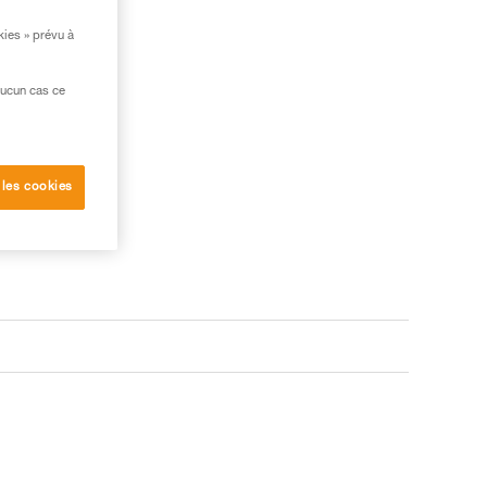
kies » prévu à
aucun cas ce
 les cookies