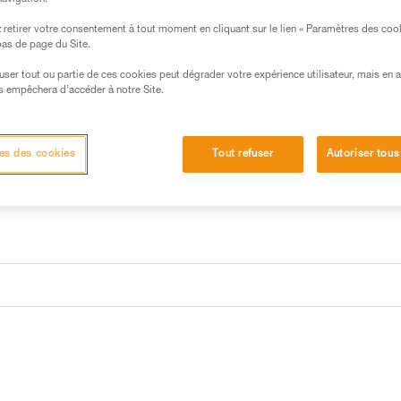
retirer votre consentement à tout moment en cliquant sur le lien « Paramètres des coo
 bas de page du Site.
efuser tout ou partie de ces cookies peut dégrader votre expérience utilisateur, mais en 
s empêchera d’accéder à notre Site.
es des cookies
Tout refuser
Autoriser tous