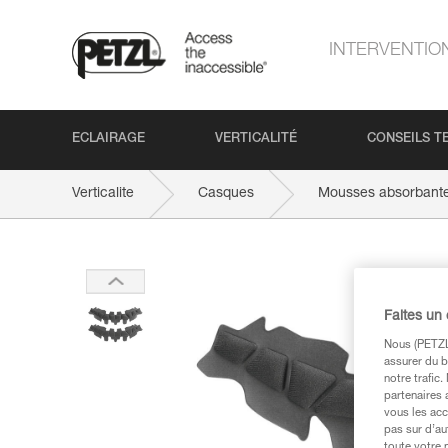
INTERVENTIO
ECLAIRAGE
VERTICALITÉ
CONSEILS T
Verticalite
Casques
Mousses absorbant
Faites un
Nous (PETZL 
assurer du b
notre trafic
partenaires 
vous les acc
pas sur d’au
toute votre 