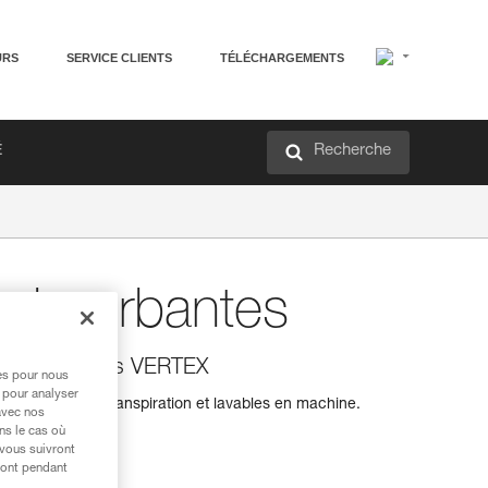
URS
SERVICE CLIENTS
TÉLÉCHARGEMENTS
Recherche
É
absorbantes
 pour casques VERTEX
res pour nous
 pour analyser
absorbant la transpiration et lavables en machine.
avec nos
ns le cas où
 vous suivront
ront pendant