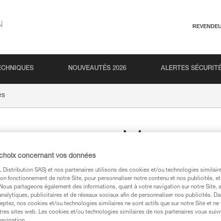
N
REVENDE
ECHNIQUES
NOUVEAUTÉS 2026
ALERTES SÉCURIT
es
Mousses 
 choix concernant vos données
Mousses absorbantes
Distribution SAS) et nos partenaires utilisons des cookies et/ou technologies similai
on fonctionnement de notre Site, pour personnaliser notre contenu et nos publicités, et
Mousses pour casques VERTEX, 
. Nous partageons également des informations, quant à votre navigation sur notre Site, 
analytiques, publicitaires et de réseaux sociaux afin de personnaliser nos publicités. Da
eptez, nos cookies et/ou technologies similaires ne sont actifs que sur notre Site et ne
Trouvez un revendeur
tres sites web. Les cookies et/ou technologies similaires de nos partenaires vous suiv
navigation.