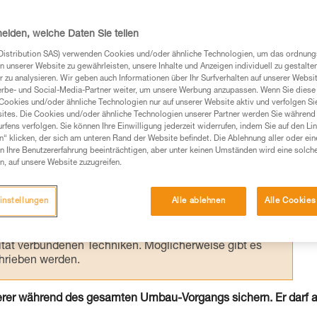
er Acht lassen, dass ein Fehler 30 oder 40
 haben kann. Kletterer und Sichernde müs
heiden, welche Daten Sie teilen
Distribution SAS) verwenden Cookies und/oder ähnliche Technologien, um das ordnu
n unserer Website zu gewährleisten, unsere Inhalte und Anzeigen individuell zu gestalte
 zu analysieren. Wir geben auch Informationen über Ihr Surfverhalten auf unserer Websi
erbe- und Social-Media-Partner weiter, um unsere Werbung anzupassen. Wenn Sie diese 
Cookies und/oder ähnliche Technologien nur auf unserer Website aktiv und verfolgen Sie
ites. Die Cookies und/oder ähnliche Technologien unserer Partner werden Sie während 
fens verfolgen. Sie können Ihre Einwilligung jederzeit widerrufen, indem Sie auf den Li
Produkte, um die es in diesem Tech Tipp geht,
n“ klicken, der sich am unteren Rand der Website befindet. Die Ablehnung aller oder ein
te ziehen. Um diese Zusatzinformationen verstehen zu
 Ihre Benutzererfahrung beeinträchtigen, aber unter keinen Umständen wird eine solch
auchsanweisung enthaltenen Informationen richtig
n, auf unsere Website zuzugreifen.
 eine entsprechende Ausbildung und ein spezielles
instellungen
Alle ablehnen
Alle Cookies
inem Profi, ob Sie in der Lage sind, den Vorgang
n eigenständig durchführen.
ivität verbundenen Techniken. Möglicherweise gibt es
chrieben werden.
erer während des gesamten Umbau-Vorgangs sichern. Er darf a