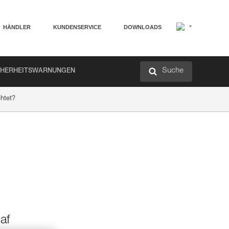
HÄNDLER
KUNDENSERVICE
DOWNLOADS
Suche
CHERHEITSWARNUNGEN
chtet?
af