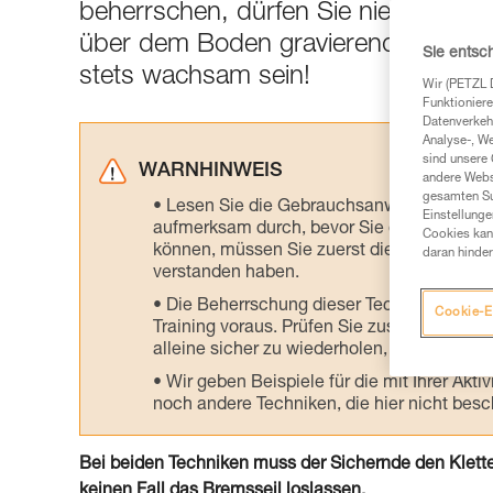
beherrschen, dürfen Sie niemals auß
über dem Boden gravierende Folgen
Sie entsc
stets wachsam sein!
Wir (PETZL 
Funktioniere
Datenverkehr
Analyse-, W
sind unsere 
WARNHINWEIS
andere Webs
gesamten Sur
Lesen Sie die Gebrauchsanweisungen der 
Einstellunge
aufmerksam durch, bevor Sie diesen zu Ra
Cookies kann
können, müssen Sie zuerst die in der Gebr
daran hinder
verstanden haben.
Die Beherrschung dieser Techniken setzt
Cookie-E
Training voraus. Prüfen Sie zusammen mit e
alleine sicher zu wiederholen, bevor Sie ih
Wir geben Beispiele für die mit Ihrer Akt
noch andere Techniken, die hier nicht bes
Bei beiden Techniken muss der Sichernde den Klett
keinen Fall das Bremsseil loslassen.