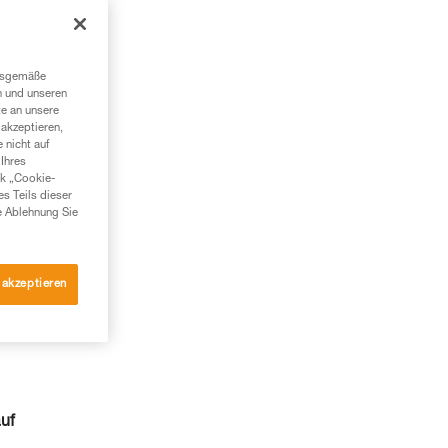
 m
sen
ngsgemäße
n und unseren
te an unsere
akzeptieren,
 nicht auf
Ihres
nk „Cookie-
es Teils dieser
e Ablehnung Sie
 akzeptieren
uf