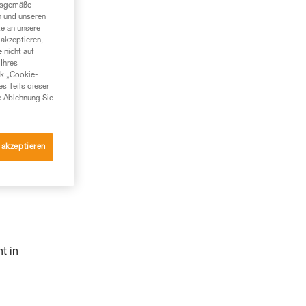
ngsgemäße
n und unseren
te an unsere
akzeptieren,
 nicht auf
Ihres
nk „Cookie-
es Teils dieser
e Ablehnung Sie
 akzeptieren
,
t in