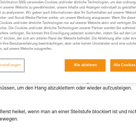
Distribution SAS) verwenden Cookies und/oder ähnliche Technologien, um das ordnu
n unserer Website zu gewährleisten, unsere Inhalte und Anzeigen individuell zu gestalte
Produkte, um die es in diesem Tech Tipp geht,
 zu analysieren. Wir geben auch Informationen über Ihr Surfverhalten auf unserer Websi
te ziehen. Um diese Zusatzinformationen verstehen zu
erbe- und Social-Media-Partner weiter, um unsere Werbung anzupassen. Wenn Sie diese 
auchsanweisung enthaltenen Informationen richtig
Cookies und/oder ähnliche Technologien nur auf unserer Website aktiv und verfolgen Sie
ites. Die Cookies und/oder ähnliche Technologien unserer Partner werden Sie während 
fens verfolgen. Sie können Ihre Einwilligung jederzeit widerrufen, indem Sie auf den Li
 eine entsprechende Ausbildung und ein spezielles
n“ klicken, der sich am unteren Rand der Website befindet. Die Ablehnung aller oder ein
inem Profi, ob Sie in der Lage sind, den Vorgang
 Ihre Benutzererfahrung beeinträchtigen, aber unter keinen Umständen wird eine solch
n, auf unsere Website zuzugreifen.
n eigenständig durchführen.
ivität verbundenen Techniken. Möglicherweise gibt es
chrieben werden.
instellungen
Alle ablehnen
Alle Cookies
mmen oder wenn man sich in der Route geirrt hat, kann es sein
müssen, um den Hang abzuklettern oder wieder aufzusteigen.
rst heikel, wenn man an einer Steilstufe blockiert ist und nich
 bewegen.