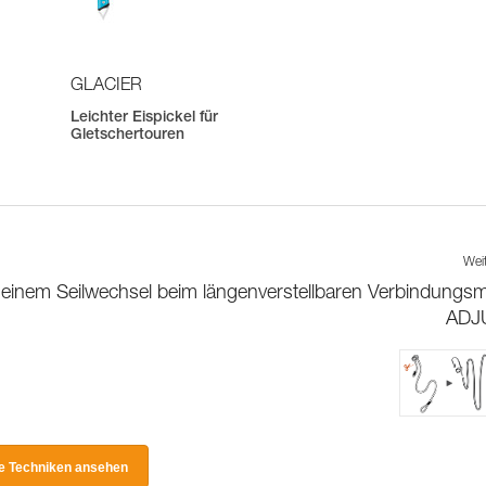
GLACIER
Leichter Eispickel für
Gletschertouren
Wei
 einem Seilwechsel beim längenverstellbaren Verbindungsmi
ADJ
le Techniken ansehen