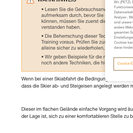
WARNHINWEIS
Wir (PETZL 
Funktioniere
Lesen Sie die Gebrauchsanweisungen der 
Datenverkehr
aufmerksam durch, bevor Sie diesen zu Ra
Analyse-, W
können, müssen Sie zuerst die in der Gebr
sind unsere 
verstanden haben.
andere Webs
gesamten Sur
Die Beherrschung dieser Techniken setzt
Einstellunge
Training voraus. Prüfen Sie zusammen mit e
Cookies kann
daran hinder
alleine sicher zu wiederholen, bevor Sie ih
Wir geben Beispiele für die mit Ihrer Akt
noch andere Techniken, die hier nicht bes
Cookie-E
Wenn bei einer Skiabfahrt die Bedingungen nicht sti
dass die Skier ab- und Steigeisen angelegt werden 
Dieser im flachen Gelände einfache Vorgang wird äuße
der Lage ist, sich zu einer komfortableren Stelle zu