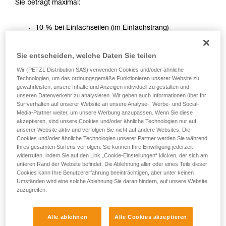
Sie beträgt maximal:
einem Profi, ob Sie in der Lage sind, den
Vorgang alleine sicher zu wiederholen, bevor
10 % bei Einfachseilen (im Einfachstrang)
Sie ihn eigenständig durchführen.
12 % bei Halbseilen (im Einfachstrang)
Wir geben Beispiele für die mit Ihrer Aktivität
10 % bei Zwillingsseilen (im Doppelstrang)
verbundenen Techniken. Möglicherweise gibt es
Sie entscheiden, welche Daten Sie teilen
noch andere Techniken, die hier nicht
beschrieben werden.
Wir (PETZL Distribution SAS) verwenden Cookies und/oder ähnliche
In der Praxis ist die statische Dehnung hauptsächlich beim
Technologien, um das ordnungsgemäße Funktionieren unserer Website zu
Toprope-Sichern von Bedeutung. Beim Auschecken einer
gewährleisten, unsere Inhalte und Anzeigen individuell zu gestalten und
Route ist es komfortabler, effizient abgebremst zu werden,
unseren Datenverkehr zu analysieren. Wir geben auch Informationen über Ihr
um sich nicht unterhalb einer gerade ausgearbeiteten
Surfverhalten auf unserer Website an unsere Analyse-, Werbe- und Social-
Media-Partner weiter, um unsere Werbung anzupassen. Wenn Sie diese
Bewegungssequenz wiederzufinden!
akzeptieren, sind unsere Cookies und/oder ähnliche Technologien nur auf
unserer Website aktiv und verfolgen Sie nicht auf andere Websites. Die
Eine geringe statische Dehnung verhindert zudem das
Cookies und/oder ähnliche Technologien unserer Partner werden Sie während
Aufprallen auf den Boden zu Beginn des Topropes.
Ihres gesamten Surfens verfolgen. Sie können Ihre Einwilligung jederzeit
widerrufen, indem Sie auf den Link „Cookie-Einstellungen“ klicken, der sich am
unteren Rand der Website befindet. Die Ablehnung aller oder eines Teils dieser
Dynamische Dehnung
Cookies kann Ihre Benutzererfahrung beeinträchtigen, aber unter keinen
Umständen wird eine solche Ablehnung Sie daran hindern, auf unsere Website
zuzugreifen.
Unter dynamischer Dehnung ist die Dehnung des Seils beim
dynamischen Normtest zu verstehen. Sie muss unter 40 %
Alle ablehnen
Alle Cookies akzeptieren
liegen. Da es sich hier um einen Extremtest handelt,