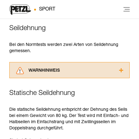
SPORT
Seildehnung
Bei den Normtests werden zwei Arten von Seildehnung
gemessen.
WARNHINWEIS
Lesen Sie die Gebrauchsanweisungen der
Produkte, um die es in diesem Tech Tipp geht,
Statische Seildehnung
aufmerksam durch, bevor Sie diesen zu Rate
ziehen. Um diese Zusatzinformationen
verstehen zu können, müssen Sie zuerst die in
Die statische Seildehnung entspricht der Dehnung des Seils
der Gebrauchsanweisung enthaltenen
bei einem Gewicht von 80 kg. Der Test wird mit Einfach- und
Informationen richtig verstanden haben.
Halbseilen im Einfachstrang und mit Zwillingsseilen im
Die Beherrschung dieser Techniken setzt eine
Doppelstrang durchgeführt.
entsprechende Ausbildung und ein spezielles
Training voraus. Prüfen Sie zusammen mit