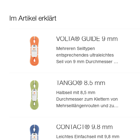
Im Artikel erklärt
VOLTA® GUIDE 9 mm
Mehreren Seiltypen
entsprechendes ultraleichtes
Seil von 9 mm Durchmesser mit
Guide-UIAA-Dry-Imprägnierung
für ultimative Performance beim
Klettern oder Bergsteigen
TANGO® 8.5 mm
Halbseil mit 8,5 mm
Durchmesser zum Klettern von
Mehrseillängenrouten und zum
Bergsteigen in felsigem Terrain
CONTACT® 9.8 mm
Leichtes Einfachseil mit 9,8 mm