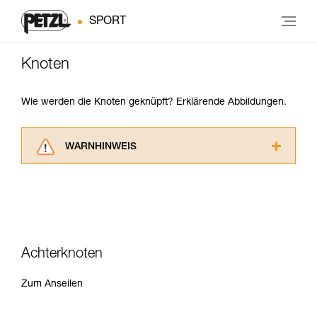
SPORT
Knoten
Wie werden die Knoten geknüpft? Erklärende Abbildungen.
WARNHINWEIS
Lesen Sie die Gebrauchsanweisungen der
Produkte, um die es in diesem Tech Tipp geht,
aufmerksam durch, bevor Sie diesen zu Rate
ziehen. Um diese Zusatzinformationen
verstehen zu können, müssen Sie zuerst die in
der Gebrauchsanweisung enthaltenen
Achterknoten
Informationen richtig verstanden haben.
Die Beherrschung dieser Techniken setzt eine
Zum Anseilen
entsprechende Ausbildung und ein spezielles
Training voraus. Prüfen Sie zusammen mit
einem Profi, ob Sie in der Lage sind, den