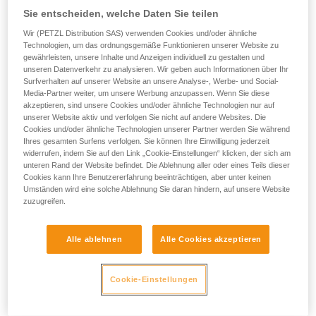
Sie entscheiden, welche Daten Sie teilen
Wir (PETZL Distribution SAS) verwenden Cookies und/oder ähnliche
Technologien, um das ordnungsgemäße Funktionieren unserer Website zu
Einfacher Verbindungsknoten
gewährleisten, unsere Inhalte und Anzeigen individuell zu gestalten und
unseren Datenverkehr zu analysieren. Wir geben auch Informationen über Ihr
Surfverhalten auf unserer Website an unsere Analyse-, Werbe- und Social-
Zum Verbinden von zwei Seilen
Media-Partner weiter, um unsere Werbung anzupassen. Wenn Sie diese
akzeptieren, sind unsere Cookies und/oder ähnliche Technologien nur auf
unserer Website aktiv und verfolgen Sie nicht auf andere Websites. Die
Cookies und/oder ähnliche Technologien unserer Partner werden Sie während
Ihres gesamten Surfens verfolgen. Sie können Ihre Einwilligung jederzeit
widerrufen, indem Sie auf den Link „Cookie-Einstellungen“ klicken, der sich am
unteren Rand der Website befindet. Die Ablehnung aller oder eines Teils dieser
Cookies kann Ihre Benutzererfahrung beeinträchtigen, aber unter keinen
Umständen wird eine solche Ablehnung Sie daran hindern, auf unsere Website
zuzugreifen.
Alle ablehnen
Alle Cookies akzeptieren
Cookie-Einstellungen
Bulinknoten mit Sicherungsschlag