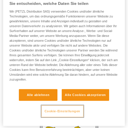
Sie entscheiden, welche Daten Sie teilen
Die Beherrschung dieser Techniken setzt eine
entsprechende Ausbildung und ein spezielles
Wir (PETZL Distribution SAS) verwenden Cookies und/oder ähnliche
Training voraus. Prüfen Sie zusammen mit
Technologien, um das ordnungsgemäße Funktionieren unserer Website zu
gewährleisten, unsere Inhalte und Anzeigen individuell zu gestalten und
einem Profi, ob Sie in der Lage sind, den
unseren Datenverkehr zu analysieren. Wir geben auch Informationen über Ihr
Vorgang alleine sicher zu wiederholen, bevor
Surfverhalten auf unserer Website an unsere Analyse-, Werbe- und Social-
Sie ihn eigenständig durchführen.
Media-Partner weiter, um unsere Werbung anzupassen. Wenn Sie diese
Wir geben Beispiele für die mit Ihrer Aktivität
akzeptieren, sind unsere Cookies und/oder ähnliche Technologien nur auf
verbundenen Techniken. Möglicherweise gibt es
unserer Website aktiv und verfolgen Sie nicht auf andere Websites. Die
noch andere Techniken, die hier nicht
Cookies und/oder ähnliche Technologien unserer Partner werden Sie während
Ihres gesamten Surfens verfolgen. Sie können Ihre Einwilligung jederzeit
beschrieben werden.
widerrufen, indem Sie auf den Link „Cookie-Einstellungen“ klicken, der sich am
unteren Rand der Website befindet. Die Ablehnung aller oder eines Teils dieser
Cookies kann Ihre Benutzererfahrung beeinträchtigen, aber unter keinen
Umständen wird eine solche Ablehnung Sie daran hindern, auf unsere Website
zuzugreifen.
Prusik
Alle ablehnen
Alle Cookies akzeptieren
Blockierung in beiden Richtungen.
Cookie-Einstellungen