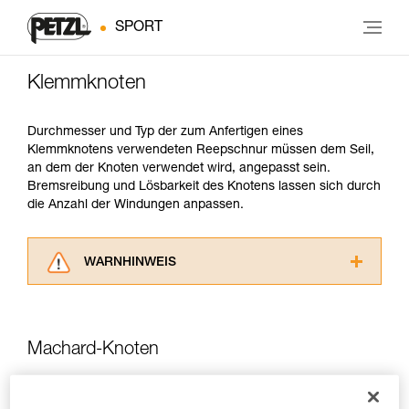
SPORT
Klemmknoten
Durchmesser und Typ der zum Anfertigen eines
Klemmknotens verwendeten Reepschnur müssen dem Seil,
an dem der Knoten verwendet wird, angepasst sein.
Bremsreibung und Lösbarkeit des Knotens lassen sich durch
die Anzahl der Windungen anpassen.
WARNHINWEIS
Lesen Sie die Gebrauchsanweisungen der
Produkte, um die es in diesem Tech Tipp geht,
aufmerksam durch, bevor Sie diesen zu Rate
Machard-Knoten
ziehen. Um diese Zusatzinformationen
verstehen zu können, müssen Sie zuerst die in
der Gebrauchsanweisung enthaltenen
Leicht zu lösen, Blockierung in beiden Richtungen.
Informationen richtig verstanden haben.