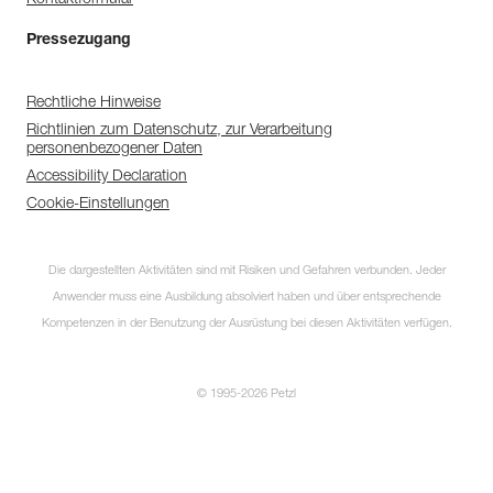
Pressezugang
Rechtliche Hinweise
Richtlinien zum Datenschutz, zur Verarbeitung
personenbezogener Daten
Accessibility Declaration
Cookie-Einstellungen
Die dargestellten Aktivitäten sind mit Risiken und Gefahren verbunden. Jeder
Anwender muss eine Ausbildung absolviert haben und über entsprechende
Kompetenzen in der Benutzung der Ausrüstung bei diesen Aktivitäten verfügen.
© 1995-2026 Petzl