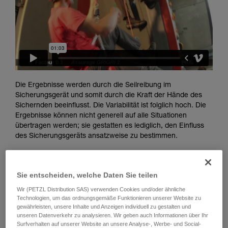
Informationen richtig verstanden haben.
Die Beherrschung dieser Techniken setzt eine
entsprechende Ausbildung und ein spezielles
Training voraus. Prüfen Sie zusammen mit
einem Profi, ob Sie in der Lage sind, den
Vorgang alleine sicher zu wiederholen, bevor
Sie ihn eigenständig durchführen.
Wir geben Beispiele für die mit Ihrer Aktivität
Die Ergebnisse werden durch die Seilreibung im
verbundenen Techniken. Möglicherweise gibt es
Sicherungsgerät und somit durch die Kraft der Hände des
noch andere Techniken, die hier nicht
Sichernden beeinflusst. Die Variabilität ist folglich hoch. Die
beschrieben werden.
Ergebnisse können nicht generell auf alle Situationen
übertragen werden; sie gestatten es lediglich, den Einfluss
des Sicherungsgeräts ansatzweise zu bestimmen.
Sie entscheiden, welche Daten Sie teilen
Wir (PETZL Distribution SAS) verwenden Cookies und/oder ähnliche
Technologien, um das ordnungsgemäße Funktionieren unserer Website zu
gewährleisten, unsere Inhalte und Anzeigen individuell zu gestalten und
unseren Datenverkehr zu analysieren. Wir geben auch Informationen über Ihr
Surfverhalten auf unserer Website an unsere Analyse-, Werbe- und Social-