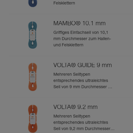
Felsklettern
MAMBO® 10.1 mm
Griffiges Einfachseil von 10,1
mm Durchmesser zum Hallen-
und Felsklettern
VOLTA® GUIDE 9 mm
Mehreren Seiltypen
entsprechendes ultraleichtes
Seil von 9 mm Durchmesser mit
Guide-UIAA-Dry-Imprägnierung
für ultimative Performance beim
Klettern oder Bergsteigen
VOLTA® 9.2 mm
Mehreren Seiltypen
entsprechendes ultraleichtes
Seil von 9,2 mm Durchmesser