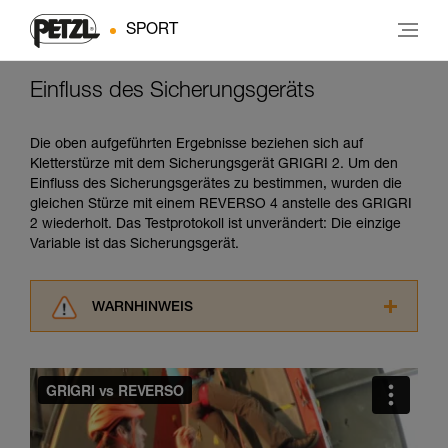
SPORT
Einfluss des Sicherungsgeräts
Die oben aufgeführten Ergebnisse beziehen sich auf
Kletterstürze mit dem Sicherungsgerät GRIGRI 2. Um den
Einfluss des Sicherungsgerätes zu bestimmen, wurden die
gleichen Stürze mit einem REVERSO 4 anstelle des GRIGRI
2 wiederholt. Das Testprotokoll ist unverändert: Die einzige
Variable ist das Sicherungsgerät.
WARNHINWEIS
Lesen Sie die Gebrauchsanweisungen der
Produkte, um die es in diesem Tech Tipp geht,
aufmerksam durch, bevor Sie diesen zu Rate
ziehen. Um diese Zusatzinformationen
verstehen zu können, müssen Sie zuerst die in
der Gebrauchsanweisung enthaltenen