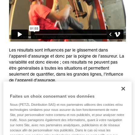
Maîtriser ces techniques nécessite une
formation et un entraînement spécifique. Validez
avec un professionnel votre capacité à refaire
la manipulation, seul, en toute sécurité, avant
de la reproduire en autonomie.
Nous donnons des exemples de techniques
liées à votre activité. Il peut en exister d’autres
que nous ne décrivons pas ici.
Les résultats sont influencés par le glissement dans
l’appareil d’assurage et donc par la poigne de l’assureur. La
variabilité est donc élevée ; ces résultats ne peuvent pas
être généralisés à toutes les situations et permettent
seulement de quantifier, dans les grandes lignes, l’influence
de l’appareil d’assurage.
Faites un choix concernant vos données
Nous (PETZL Distribution SAS) et nos partenaires utilisons des cookies et/ou
technologies similaires pour nous assurer du bon fonctionnement de notre
Site, pour personnaliser notre contenu et nos publicités, et pour analyser notre
trafic. Nous partageons également des informations, quant à votre navigation
sur notre Site, avec nos partenaires analytiques, publicitaires et de réseaux
sociaux afin de personnaliser nos publicités. Dans le cas où vous les