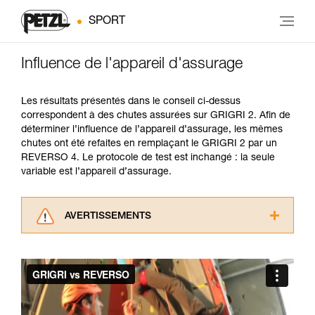
SPORT
Influence de l'appareil d'assurage
Les résultats présentés dans le conseil ci-dessus
correspondent à des chutes assurées sur GRIGRI 2. Afin de
déterminer l’influence de l’appareil d’assurage, les mêmes
chutes ont été refaites en remplaçant le GRIGRI 2 par un
REVERSO 4. Le protocole de test est inchangé : la seule
variable est l’appareil d’assurage.
AVERTISSEMENTS
Lisez attentivement les notices techniques des
produits utilisés dans ce conseil avant de le
consulter. Vous devez avoir compris les
informations de la notice technique pour
pouvoir comprendre ce complément
d’informations.