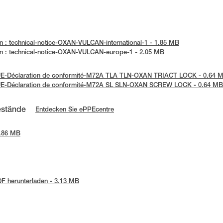
n : technical-notice-OXAN-VULCAN-international-1 - 1.85 MB
n : technical-notice-OXAN-VULCAN-europe-1 - 2.05 MB
UE-Déclaration de conformité-M72A TLA TLN-OXAN TRIACT LOCK - 0.64 
 UE-Déclaration de conformité-M72A SL SLN-OXAN SCREW LOCK - 0.64 MB
estände
Entdecken Sie ePPEcentre
2.86 MB
F herunterladen - 3.13 MB