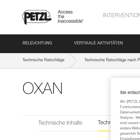
INTERVENTIO
BELEUCHTUNG
VERTIKALE AKTIVITÄTEN
Technische Ratschläge
Technische Ratschläge nach P
OXAN
Sie entsc
Wir (PETZL 
Funktioniere
Datenverkehr
Analyse-, W
Technische Infor
Technische Inhalte
sind unsere 
andere Webs
gesamten Sur
Einstellunge