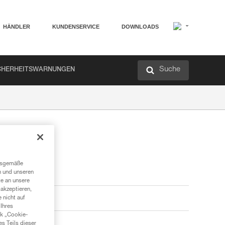
HÄNDLER
KUNDENSERVICE
DOWNLOADS
Suche
CHERHEITSWARNUNGEN
ngsgemäße
n und unseren
te an unsere
akzeptieren,
 nicht auf
Ihres
nk „Cookie-
es Teils dieser