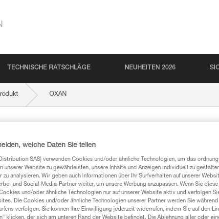
N
TECHNISCHE RATSCHLÄGE
NEUHEITEN 2026
SI
rodukt
OXAN
heiden, welche Daten Sie teilen
Distribution SAS) verwenden Cookies und/oder ähnliche Technologien, um das ordnu
n unserer Website zu gewährleisten, unsere Inhalte und Anzeigen individuell zu gestalte
 zu analysieren. Wir geben auch Informationen über Ihr Surfverhalten auf unserer Websi
erbe- und Social-Media-Partner weiter, um unsere Werbung anzupassen. Wenn Sie diese 
mationen
Cookies und/oder ähnliche Technologien nur auf unserer Website aktiv und verfolgen Sie
ites. Die Cookies und/oder ähnliche Technologien unserer Partner werden Sie während 
fens verfolgen. Sie können Ihre Einwilligung jederzeit widerrufen, indem Sie auf den Li
n“ klicken, der sich am unteren Rand der Website befindet. Die Ablehnung aller oder ein