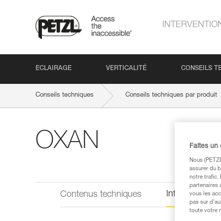
INTERVENTIO
ECLAIRAGE
VERTICALITÉ
CONSEILS T
Conseils techniques
Conseils techniques par produit
OXAN
Faites un
Nous (PETZL 
assurer du b
notre trafic
partenaires 
Informations 
Contenus techniques
vous les acc
pas sur d’au
toute votre 