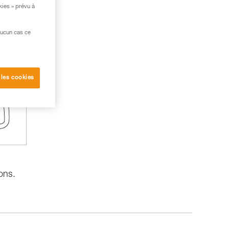
kies » prévu à
aucun cas ce
 les cookies
ons.