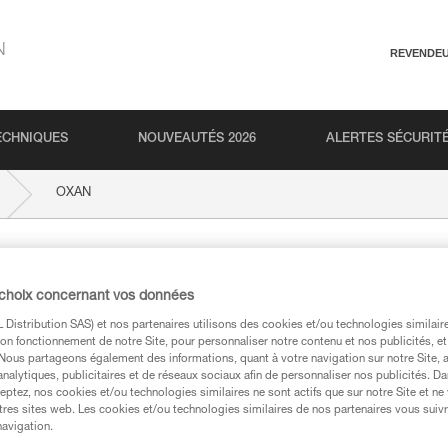
N
REVENDE
ECHNIQUES
NOUVEAUTÉS 2026
ALERTES SÉCURIT
OXAN
 choix concernant vos données
Distribution SAS) et nos partenaires utilisons des cookies et/ou technologies similai
on fonctionnement de notre Site, pour personnaliser notre contenu et nos publicités, et
. Nous partageons également des informations, quant à votre navigation sur notre Site, 
analytiques, publicitaires et de réseaux sociaux afin de personnaliser nos publicités. Da
techniques
eptez, nos cookies et/ou technologies similaires ne sont actifs que sur notre Site et ne
tres sites web. Les cookies et/ou technologies similaires de nos partenaires vous suiv
navigation.