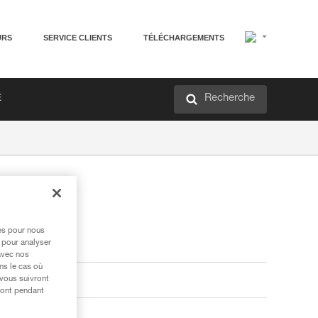
URS
SERVICE CLIENTS
TÉLÉCHARGEMENTS
Recherche
É
res pour nous
 pour analyser
avec nos
ns le cas où
 vous suivront
ront pendant