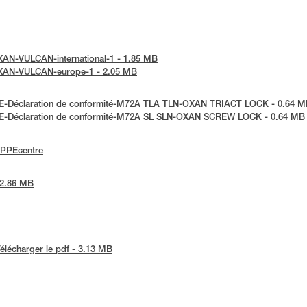
-OXAN-VULCAN-international-1 - 1.85 MB
e-OXAN-VULCAN-europe-1 - 2.05 MB
 UE-Déclaration de conformité-M72A TLA TLN-OXAN TRIACT LOCK - 0.64 
 UE-Déclaration de conformité-M72A SL SLN-OXAN SCREW LOCK - 0.64 MB
ePPEcentre
- 2.86 MB
élécharger le pdf - 3.13 MB