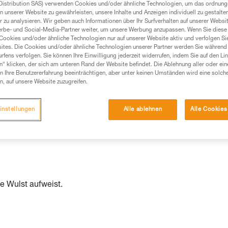
Distribution SAS) verwenden Cookies und/oder ähnliche Technologien, um das ordnu
n unserer Website zu gewährleisten, unsere Inhalte und Anzeigen individuell zu gestalte
Produkte, um die es in diesem Tech Tipp geht,
 zu analysieren. Wir geben auch Informationen über Ihr Surfverhalten auf unserer Websi
te ziehen. Um diese Zusatzinformationen verstehen zu
erbe- und Social-Media-Partner weiter, um unsere Werbung anzupassen. Wenn Sie diese 
auchsanweisung enthaltenen Informationen richtig
Cookies und/oder ähnliche Technologien nur auf unserer Website aktiv und verfolgen Sie
ites. Die Cookies und/oder ähnliche Technologien unserer Partner werden Sie während 
fens verfolgen. Sie können Ihre Einwilligung jederzeit widerrufen, indem Sie auf den Li
 eine entsprechende Ausbildung und ein spezielles
n“ klicken, der sich am unteren Rand der Website befindet. Die Ablehnung aller oder ein
inem Profi, ob Sie in der Lage sind, den Vorgang
 Ihre Benutzererfahrung beeinträchtigen, aber unter keinen Umständen wird eine solch
n eigenständig durchführen.
n, auf unsere Website zuzugreifen.
ivität verbundenen Techniken. Möglicherweise gibt es
chrieben werden.
instellungen
Alle ablehnen
Alle Cookies
ne Wulst aufweist.