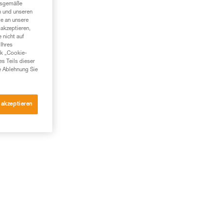
ngsgemäße
n und unseren
te an unsere
akzeptieren,
 nicht auf
Ihres
nk „Cookie-
es Teils dieser
e Ablehnung Sie
 akzeptieren