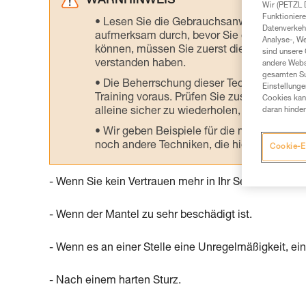
WARNHINWEIS
Wir (PETZL 
Funktioniere
Lesen Sie die Gebrauchsanweisungen der 
Datenverkehr
aufmerksam durch, bevor Sie diesen zu Ra
Analyse-, W
können, müssen Sie zuerst die in der Gebr
sind unsere 
verstanden haben.
andere Webs
gesamten Sur
Die Beherrschung dieser Techniken setzt
Einstellunge
Training voraus. Prüfen Sie zusammen mit e
Cookies kann
alleine sicher zu wiederholen, bevor Sie ih
daran hinder
Wir geben Beispiele für die mit Ihrer Akt
noch andere Techniken, die hier nicht bes
Cookie-E
- Wenn Sie kein Vertrauen mehr in Ihr Seil haben.
- Wenn der Mantel zu sehr beschädigt ist.
- Wenn es an einer Stelle eine Unregelmäßigkeit, ei
- Nach einem harten Sturz.