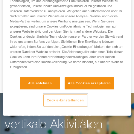
Wir erleichtern dir die
Technologien, um das ordnungsgemäße Funktionieren unserer Website zu
gewährleisten, unsere Inhalte und Anzeigen individuell zu gestalten und
unseren Datenverkehr zu analysieren. Wir geben auch Informationen über Ihr
Arbeit
Surfverhalten auf unserer Website an unsere Analyse-, Werbe- und Social-
Media-Partner weiter, um unsere Werbung anzupassen. Wenn Sie diese
akzeptieren, sind unsere Cookies und/oder ähnliche Technologien nur auf
unserer Website aktiv und verfolgen Sie nicht auf andere Websites. Die
Für Kletterhallen, Hochseilgärten, Klettersteige
Cookies und/oder ähnliche Technologien unserer Partner werden Sie während
Ihres gesamten Surfens verfolgen. Sie können Ihre Einwilligung jederzeit
oder Canyoning: unser Ziel ist es, dir die Arbeit
widerrufen, indem Sie auf den Link „Cookie-Einstellungen“ klicken, der sich am
unteren Rand der Website befindet. Die Ablehnung aller oder eines Teils dieser
zu erleichtern. Unsere Ausrüstung bietet alles,
Cookies kann Ihre Benutzererfahrung beeinträchtigen, aber unter keinen
was du für die Ausübung deiner Arbeit unter
Umständen wird eine solche Ablehnung Sie daran hindern, auf unsere Website
zuzugreifen.
optimalen Bedingungen brauchst.
Alle ablehnen
Alle Cookies akzeptieren
Cookie-Einstellungen
Unsere Produkte für
vertikale Aktivitäten