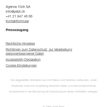
Agence 10ch SA
info@petzl.ch
+41 21 947 46 66
Kontaktformular
Pressezugang
Rechtliche Hinweise
Richtlinien zum Datenschutz, zur Verarbeitung
personenbezogener Daten
Accessibility Declaration
Cookie-Einstellungen
Die dargestellten Aktivitäten sind mit Risiken und Gefahren verbunden. Jeder
Anwender muss eine Ausbildung absolviert haben und über entsprechende
Kompetenzen in der Benutzung der Ausrüstung bei diesen Aktivitäten verfügen.