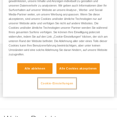
gewährleisten, unsere Inhalte und Anzeigen individuell zu gestalten und
unseren Datenverkehr zu analysieren. Wir geben auch Informationen über Ihr
Ersatzschrauben für die Seilrollen TRAC CLUB, TRAC
Surfverhalten auf unserer Website an unsere Analyse-, Werbe- und Social-
Media-Partner weiter, um unsere Werbung anzupassen. Wenn Sie diese
GUIDE und TRAC GUIDE LT.
akzeptieren, sind unsere Cookies und/oder ähnliche Technologien nur auf
unserer Website aktiv und verfolgen Sie nicht auf andere Websites. Die
Cookies und/oder ähnliche Technologien unserer Partner werden Sie während
Fordern dieses Teil bei Kundenservice
Ihres gesamten Surfens verfolgen. Sie können Ihre Einwilligung jederzeit
widerrufen, indem Sie auf den Link „Cookie-Einstellungen“ klicken, der sich am
unteren Rand der Website befindet. Die Ablehnung aller oder eines Teils dieser
Cookies kann Ihre Benutzererfahrung beeinträchtigen, aber unter keinen
Umständen wird eine solche Ablehnung Sie daran hindern, auf unsere Website
Leistungsverzeichnis
zuzugreifen.
Ersatzschrauben für die Seilrollen TRAC CLUB, TRAC
Technische Spezifikationen
GUIDE und TRAC GUIDE LT.
Alle ablehnen
Alle Cookies akzeptieren
Kompatibel mit den Seilrollen TRAC CLUB (P023ABXX
Zugrundeliegende Spezifikationen
Technische Informationen
und P023ACXX), TRAC GUIDE (P024ABXX) und TRAC
Cookie-Einstellungen
GUIDE LT (P024DBXX).
Referenz : P023GB00
Gebrauchsanleitung
Wartung
Verpackung : Verkauf im 10er-Pack
Das PDF herunterladen technical-notice-cover spacer and
Im Zehnerpack.
Garantie : 3 Jahre
screw TRAC-TRAC PLUS-TRAC GUIDE
Häufige Fragen
Häufige Fragen