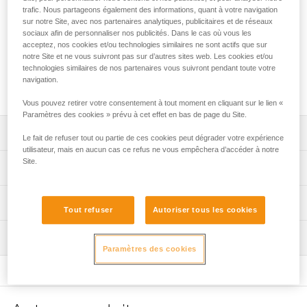
trafic. Nous partageons également des informations, quant à votre navigation
sur notre Site, avec nos partenaires analytiques, publicitaires et de réseaux
Vis de rechange pour poulies TRAC CLUB, TRAC GUIDE et
sociaux afin de personnaliser nos publicités. Dans le cas où vous les
TRAC GUIDE LT.
acceptez, nos cookies et/ou technologies similaires ne sont actifs que sur
notre Site et ne vous suivront pas sur d’autres sites web. Les cookies et/ou
technologies similaires de nos partenaires vous suivront pendant toute votre
Demander cette pièce à notre SAV
navigation.
Vous pouvez retirer votre consentement à tout moment en cliquant sur le lien «
Paramètres des cookies » prévu à cet effet en bas de page du Site.
Descriptif
Le fait de refuser tout ou partie de ces cookies peut dégrader votre expérience
utilisateur, mais en aucun cas ce refus ne vous empêchera d’accéder à notre
Site.
Vis de rechange pour poulies TRAC CLUB, TRAC GUIDE
Spécifications techniques
et TRAC GUIDE LT.
Compatibles avec les poulies TRAC CLUB (P023ABXX et
Spécifications référence(s)
Informations techniques
P023ACXX), TRAC GUIDE (P024ABXX) et TRAC GUIDE
Tout refuser
Autoriser tous les cookies
LT (P024DBXX).
Référence : P023GB00
Notice
Inspection
Conditionnement : vendu par pack de 10
Télécharger le pdf technical-notice-cover spacer and
Regroupement par dix.
Paramètres des cookies
Garantie : 3 ans
screw TRAC-TRAC PLUS-TRAC GUIDE
FAQ
FAQ