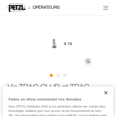
OPÉRATEURS
Vis TRAC CLUB et TRAC
GUIDE
Faites un choix concernant vos données
Nous (PETZL Distribution SAS) et nos partenaires utilisons des cookies et/ou
Vis de rechange pour poulies TRAC CLUB, TRAC GUIDE
technologies similaires pour nous assurer du bon fonctionnement de notre
Site, pour personnaliser notre contenu et nos publicités, et pour analyser notre
et TRAC GUIDE LT (pack de 10)