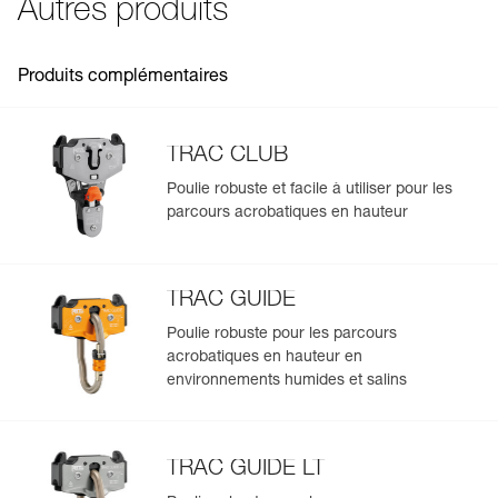
Autres produits
Voir tous les contenus techniques
Produits complémentaires
TRAC CLUB
Poulie robuste et facile à utiliser pour les
parcours acrobatiques en hauteur
Gérer et inspecter facilement votre EPI
Ajoutez un produit Petzl en scannant simplement son
datamatrix : toutes les informations relatives au produit
s'afficheront automatiquement.
TRAC GUIDE
Importez et exportez facilement vos données EPI
Poulie robuste pour les parcours
existantes.
acrobatiques en hauteur en
environnements humides et salins
Voir l'historique d'un produit à partir de sa date de
fabrication.
TRAC GUIDE LT
En savoir plus