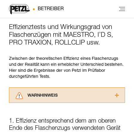
BETREIBER
Effizienztests und Wirkungsgrad von
Flaschenzügen mit MAESTRO, I’D S,
PRO TRAXION, ROLLCLIP usw.
Zwischen der theoretischen Effizienz eines Flaschenzugs
und der Realität kann ein erheblicher Unterschied bestehen.
Hier sind die Ergebnisse der von Petzl im Prüflabor
durchgeführten Tests.
WARNHINWEIS
Lesen Sie die Gebrauchsanweisungen der
Produkte, um die es in diesem Tech Tipp geht,
aufmerksam durch, bevor Sie diesen zu Rate
1. Effizienz entsprechend dem am oberen
ziehen. Um diese Zusatzinformationen
Ende des Flaschenzugs verwendeten Gerät
verstehen zu können, müssen Sie zuerst die in