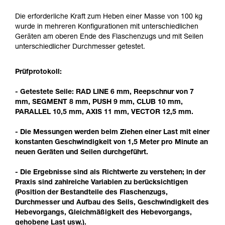
der Gebrauchsanweisung enthaltenen
Informationen richtig verstanden haben.
Die erforderliche Kraft zum Heben einer Masse von 100 kg
Die Beherrschung dieser Techniken setzt eine
wurde in mehreren Konfigurationen mit unterschiedlichen
entsprechende Ausbildung und ein spezielles
Geräten am oberen Ende des Flaschenzugs und mit Seilen
Training voraus. Prüfen Sie zusammen mit
unterschiedlicher Durchmesser getestet.
einem Profi, ob Sie in der Lage sind, den
Vorgang alleine sicher zu wiederholen, bevor
Prüfprotokoll:
Sie ihn eigenständig durchführen.
Wir geben Beispiele für die mit Ihrer Aktivität
- Getestete Seile: RAD LINE 6 mm, Reepschnur von 7
verbundenen Techniken. Möglicherweise gibt es
mm, SEGMENT 8 mm, PUSH 9 mm, CLUB 10 mm,
noch andere Techniken, die hier nicht
PARALLEL 10,5 mm, AXIS 11 mm, VECTOR 12,5 mm.
beschrieben werden.
- Die Messungen werden beim Ziehen einer Last mit einer
konstanten Geschwindigkeit von 1,5 Meter pro Minute an
neuen Geräten und Seilen durchgeführt.
- Die Ergebnisse sind als Richtwerte zu verstehen; in der
Praxis sind zahlreiche Variablen zu berücksichtigen
(Position der Bestandteile des Flaschenzugs,
Durchmesser und Aufbau des Seils, Geschwindigkeit des
Hebevorgangs, Gleichmäßigkeit des Hebevorgangs,
gehobene Last usw.).