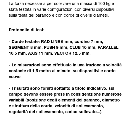
formazione ed un addestramento specifico.
La forza necessaria per sollevare una massa di 100 kg è
Verificate con un professionista la vostra
stata testata in varie configurazioni con diversi dispositivi
capacità di rifare la manovra, da soli, in piena
sulla testa del paranco e con corde di diversi diametri.
sicurezza, prima di riprodurla autonomamente.
Forniamo esempi di tecniche relative alla vostra
Protocollo di test:
attività. Ne possono esistere altre che non
vengono qui descritte.
- Corde testate: RAD LINE 6 mm, cordino 7 mm,
SEGMENT 8 mm, PUSH 9 mm, CLUB 10 mm, PARALLEL
10,5 mm, AXIS 11 mm, VECTOR 12,5 mm.
- Le misurazioni sono effettuate in una trazione a velocità
costante di 1,5 metro al minuto, su dispositivi e corde
nuove.
- I risultati sono forniti soltanto a titolo indicativo, sul
campo devono essere prese in considerazione numerose
variabili (posizione degli elementi del paranco, diametro
e struttura della corda, velocità di sollevamento,
regolarità del sollevamento, carico sollevato...).