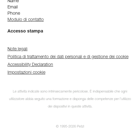
Name
Email
Phone
Modulo di contatto
Accesso stampa
Note legali
Politica di trattamento dei dati personali e di gestione dei cookie
Accessibility Declaration
Impostazioni cookie
Le attività indicate sono intrinsecamente pericolose. È indispensabile che ogni
utilizzatore abbia seguito una formazione e disponga delle competenze per l’utilizzo
dei dispositivi in queste attività.
© 1995-2026 Petzl