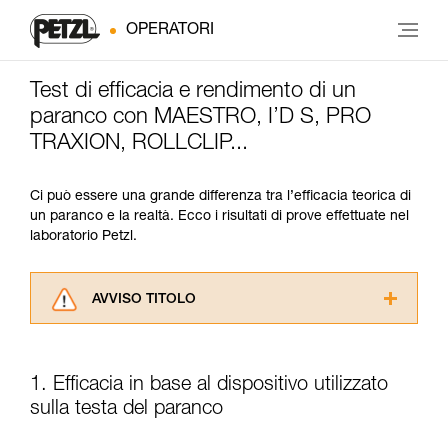
OPERATORI
Test di efficacia e rendimento di un
paranco con MAESTRO, I’D S, PRO
TRAXION, ROLLCLIP...
Ci può essere una grande differenza tra l’efficacia teorica di
un paranco e la realtà. Ecco i risultati di prove effettuate nel
laboratorio Petzl.
AVVISO TITOLO
Leggere attentamente le istruzioni tecniche dei
prodotti utilizzati in questo consiglio prima di
consultarlo. Dovete aver compreso le
1. Efficacia in base al dispositivo utilizzato
informazioni dell’istruzione tecnica per poter
sulla testa del paranco
capire queste ulteriori informazioni.
La padronanza di queste tecniche richiede una