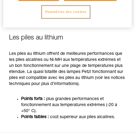
Points forts :
disponibilité, temps de stockage.
Paramètres des cookies
Points faibles :
doivent se changer régulièrement
lorsque l’on a un usage intensif du produit.
Les piles au lithium
Les piles au lithium offrent de meilleures performances que
les piles alcalines ou Ni-MH aux températures extrêmes et
un bon fonctionnement sur une plage de températures plus
étendue. La quasi totalité des lampes Petzl fonctionnant sur
piles est compatible avec les piles au lithium (voir les notices
techniques pour plus d’informations).
Points forts :
plus grandes performances et
fonctionnement aux températures extrêmes (-20 à
+50° C).
Points faibles :
coût supérieur aux piles alcalines.