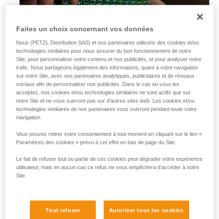
Faites un choix concernant vos données
Nous (PETZL Distribution SAS) et nos partenaires utilisons des cookies et/ou
technologies similaires pour nous assurer du bon fonctionnement de notre
Site, pour personnaliser notre contenu et nos publicités, et pour analyser notre
trafic. Nous partageons également des informations, quant à votre navigation
sur notre Site, avec nos partenaires analytiques, publicitaires et de réseaux
sociaux afin de personnaliser nos publicités. Dans le cas où vous les
acceptez, nos cookies et/ou technologies similaires ne sont actifs que sur
notre Site et ne vous suivront pas sur d’autres sites web. Les cookies et/ou
technologies similaires de nos partenaires vous suivront pendant toute votre
navigation.
Vous pouvez retirer votre consentement à tout moment en cliquant sur le lien «
Paramètres des cookies » prévu à cet effet en bas de page du Site.
Les piles alcalines
Le fait de refuser tout ou partie de ces cookies peut dégrader votre expérience
utilisateur, mais en aucun cas ce refus ne vous empêchera d’accéder à notre
Site.
Très répandues et disponibles partout dans le monde, les
piles alcalines sont sensiblement plus performantes que les
piles salines. Elles sont en outre bien adaptées à la plupart
des équipements électriques autonomes modernes.
Tout refuser
Autoriser tous les cookies