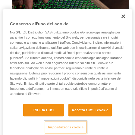
Consenso all'uso dei cookie
Noi (PETZL Distribution SAS) utilizziamo cookie e/o tecnologie analoghe per
garantire il corretto funzionamento del Sito web, per personalizzare i nostri
contenuti e annunci e analizzare il traffico. Condividiamo, inoltre, informazioni
sulla navigazione dell’utente sul Sito web con i nostri partner di servizi di analisi
dei dati, pubblicitari e di social media al fine di personalizzare le nostre
pubblicità. Se l’utente accetta, i nostri cookie e/o tecnologie analoghe saranno
attivi solo sul Sito web e non seguiranno l’utente su altri siti. I cookie e/o
tecnologie analoghe dei nostri partner seguiranno l’utente durante la
navigazione. L’utente può revocare il proprio consenso in qualsiasi momento
facendo clic sul link “Impostazioni cookie”, disponibile nella parte inferiore del
Sito web. Il rifiuto di tutti o parte di tali cookie potrebbe compromettere
l’esperienza dell’utente, ma in nessun caso tale rifiuto impedirà all’utente di
accedere al Sito web.
Le pile alcaline
Rifiuta tutti
Accetta tutti i cookie
Molto diffuse e disponibili in tutto il mondo, le pile alcaline
hanno prestazioni molto più elevate delle pile normali. Inoltre
si adattano bene alla maggior parte dei dispositivi elettrici
Impostazioni cookie
autonomi moderni.