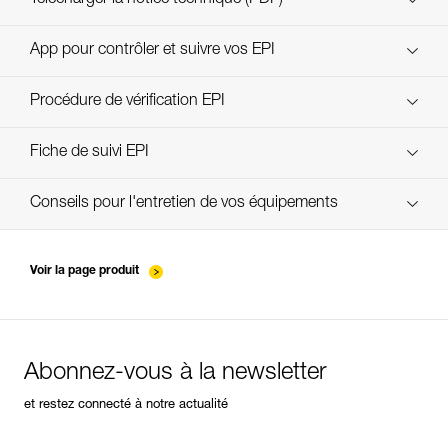
Technical Notice
App pour contrôler et suivre vos EPI
découvrez ePPEcentre
Procédure de vérification EPI
verif-EPI-ABSORBICA-procedure-FR
Fiche de suivi EPI
verif-EPI-ABSORBICA-suivi-FR
Conseils pour l'entretien de vos équipements
entretien-longes-sangles-absorbeurs-FR
Voir la page produit
Abonnez-vous à la newsletter
et restez connecté à notre actualité