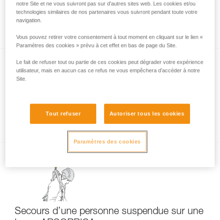
notre Site et ne vous suivront pas sur d’autres sites web. Les cookies et/ou
Tests de certification des longes
technologies similaires de nos partenaires vous suivront pendant toute votre
navigation.
ABSORBICA-I et Y
Vous pouvez retirer votre consentement à tout moment en cliquant sur le lien «
Paramètres des cookies » prévu à cet effet en bas de page du Site.
Le fait de refuser tout ou partie de ces cookies peut dégrader votre expérience
utilisateur, mais en aucun cas ce refus ne vous empêchera d’accéder à notre
Site.
Tout refuser
Autoriser tous les cookies
Connexion de MGO à la structure
Paramètres des cookies
Secours d’une personne suspendue sur une