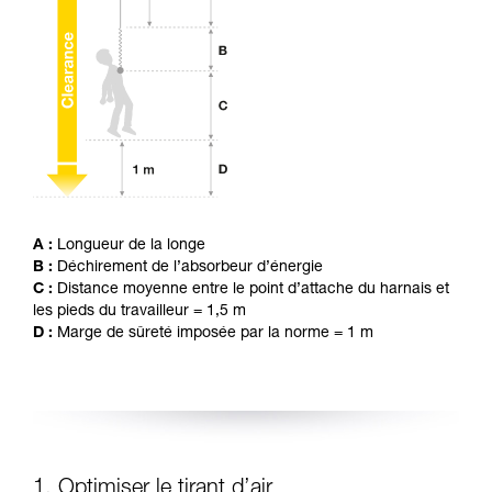
avec un professionnel votre capacité à refaire
la manipulation, seul, en toute sécurité, avant
de la reproduire en autonomie.
Nous donnons des exemples de techniques
liées à votre activité. Il peut en exister d’autres
que nous ne décrivons pas ici.
A :
Longueur de la longe
B :
Déchirement de l’absorbeur d’énergie
C :
Distance moyenne entre le point d’attache du harnais et
les pieds du travailleur = 1,5 m
D :
Marge de sûreté imposée par la norme = 1 m
1. Optimiser le tirant d’air