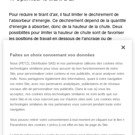
Pour réduire le tirant d’air, il faut limiter le déchirement de
l’absorbeur d’énergie. Ce déchirement dépend de la quantité
d’énergie à absorber, donc de la hauteur de la chute. Deux
possibilités pour limiter la hauteur de chute sont de favoriser
les positions de travail en dessous de l’ancrage ou de
réduire la longueur de sa longe.
Faites un choix concernant vos données
FAVORISER LES POSITIONS DE TRAVAIL EN DESSOUS DE
Nous (PETZL Distribution SAS) et nos partenaires utilisons des cookies et/ou
L’ANCRAGE
technologies similaires pour nous assurer du bon fonctionnement de notre
Site, pour personnaliser notre contenu et nos publicités, et pour analyser notre
trafic. Nous partageons également des informations, quant à votre navigation
sur notre Site, avec nos partenaires analytiques, publicitaires et de réseaux
sociaux afin de personnaliser nos publicités. Dans le cas où vous les
acceptez, nos cookies et/ou technologies similaires ne sont actifs que sur
notre Site et ne vous suivront pas sur d’autres sites web. Les cookies et/ou
technologies similaires de nos partenaires vous suivront pendant toute votre
navigation.
Vous pouvez retirer votre consentement à tout moment en cliquant sur le lien «
Paramètres des cookies » prévu à cet effet en bas de page du Site.