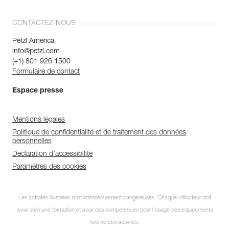
CONTACTEZ-NOUS
Petzl America
info@petzl.com
(+1) 801 926 1500
Formulaire de contact
Espace presse
Mentions légales
Politique de confidentialité et de traitement des données
personnelles
Déclaration d'accessibilité
Paramètres des cookies
Les activités illustrées sont intrinsèquement dangereuses. Chaque utilisateur doit
avoir suivi une formation et avoir des compétences pour l’usage des équipements
lors de ces activités.