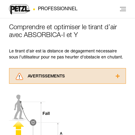
PROFESSIONNEL
Comprendre et optimiser le tirant d’air
avec ABSORBICA-I et Y
Le tirant d’air est la distance de dégagement nécessaire
sous l’utilisateur pour ne pas heurter d’obstacle en chutant.
AVERTISSEMENTS
Lisez attentivement les notices techniques des
produits utilisés dans ce conseil avant de le
consulter. Vous devez avoir compris les
informations de la notice technique pour
pouvoir comprendre ce complément
d’informations.
Maîtriser ces techniques nécessite une
formation et un entraînement spécifique. Validez