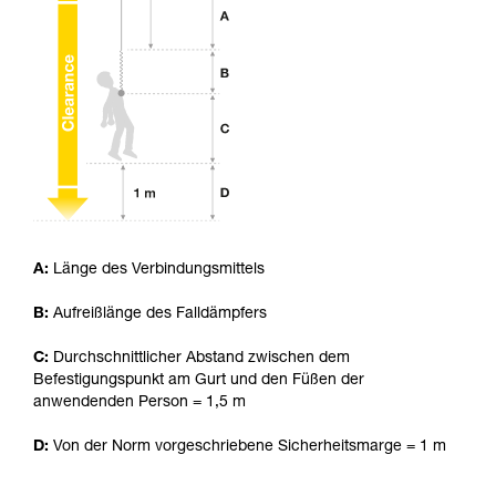
Die Beherrschung dieser Techniken setzt eine
entsprechende Ausbildung und ein spezielles
Training voraus. Prüfen Sie zusammen mit
einem Profi, ob Sie in der Lage sind, den
Vorgang alleine sicher zu wiederholen, bevor
Sie ihn eigenständig durchführen.
Wir geben Beispiele für die mit Ihrer Aktivität
verbundenen Techniken. Möglicherweise gibt es
noch andere Techniken, die hier nicht
beschrieben werden.
A:
Länge des Verbindungsmittels
B:
Aufreißlänge des Falldämpfers
C:
Durchschnittlicher Abstand zwischen dem
Befestigungspunkt am Gurt und den Füßen der
anwendenden Person = 1,5 m
D:
Von der Norm vorgeschriebene Sicherheitsmarge = 1 m