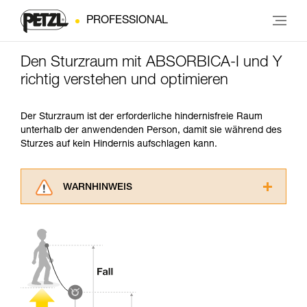
PROFESSIONAL
Den Sturzraum mit ABSORBICA-I und Y
richtig verstehen und optimieren
Der Sturzraum ist der erforderliche hindernisfreie Raum
unterhalb der anwendenden Person, damit sie während des
Sturzes auf kein Hindernis aufschlagen kann.
WARNHINWEIS
Lesen Sie die Gebrauchsanweisungen der
Produkte, um die es in diesem Tech Tipp geht,
aufmerksam durch, bevor Sie diesen zu Rate
ziehen. Um diese Zusatzinformationen
verstehen zu können, müssen Sie zuerst die in
der Gebrauchsanweisung enthaltenen
Informationen richtig verstanden haben.