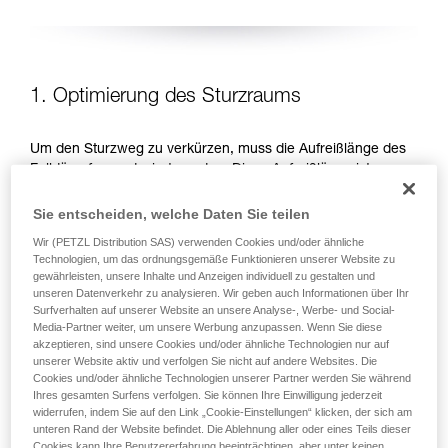
1. Optimierung des Sturzraums
Um den Sturzweg zu verkürzen, muss die Aufreißlänge des
Falldämpfers reduziert werden. Diese Aufreißlänge ist von
der aufzunehmenden Energie, d. h. von der Sturzhöhe
abhängig. Es gibt zwei Möglichkeiten, um die Sturzhöhe zu
Sie entscheiden, welche Daten Sie teilen
reduzieren: Arbeitspositionen unterhalb des
Wir (PETZL Distribution SAS) verwenden Cookies und/oder ähnliche
Anschlagpunktes bevorzugen und die Länge des
Technologien, um das ordnungsgemäße Funktionieren unserer Website zu
Verbindungsmittels reduzieren.
gewährleisten, unsere Inhalte und Anzeigen individuell zu gestalten und
unseren Datenverkehr zu analysieren. Wir geben auch Informationen über Ihr
Surfverhalten auf unserer Website an unsere Analyse-, Werbe- und Social-
ARBEITSPOSITIONEN UNTERHALB DES
Media-Partner weiter, um unsere Werbung anzupassen. Wenn Sie diese
ANSCHLAGPUNKTES BEVORZUGEN
akzeptieren, sind unsere Cookies und/oder ähnliche Technologien nur auf
unserer Website aktiv und verfolgen Sie nicht auf andere Websites. Die
Cookies und/oder ähnliche Technologien unserer Partner werden Sie während
Ihres gesamten Surfens verfolgen. Sie können Ihre Einwilligung jederzeit
widerrufen, indem Sie auf den Link „Cookie-Einstellungen“ klicken, der sich am
unteren Rand der Website befindet. Die Ablehnung aller oder eines Teils dieser
Cookies kann Ihre Benutzererfahrung beeinträchtigen, aber unter keinen