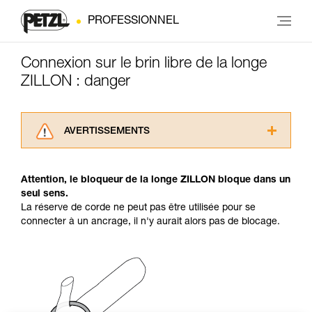
PROFESSIONNEL
Connexion sur le brin libre de la longe
ZILLON : danger
AVERTISSEMENTS
Lisez attentivement les notices techniques des
produits utilisés dans ce conseil avant de le
Attention, le bloqueur de la longe ZILLON bloque dans un
consulter. Vous devez avoir compris les
seul sens.
informations de la notice technique pour
La réserve de corde ne peut pas être utilisée pour se
pouvoir comprendre ce complément
connecter à un ancrage, il n'y aurait alors pas de blocage.
d’informations.
Maîtriser ces techniques nécessite une
formation et un entraînement spécifique. Validez
avec un professionnel votre capacité à refaire
la manipulation, seul, en toute sécurité, avant
de la reproduire en autonomie.
Nous donnons des exemples de techniques