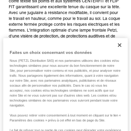
coiffe textile six points et aux systèmes CENTERFIT et FLIP
FIT garantissant une excellente tenue du casque sur la tête.
Avec une jugulaire à résistance modifiable, il convient pour
le travail en hauteur, comme pour le travail au sol. La coque
externe fermée protège contre les risques électriques et les
flammes. L’intégration optimale d'une lampe frontale Petzl,
d'une visière de protection, de protections auditives et de
multiples accessoires en fait un casque entièrement
modulable, répondant aux besoins additionnels des
Faites un choix concernant vos données
professionnels. La version haute visibilité est dotée d'une
coque externe de couleur fluorescente avec des clips
Nous (PETZL Distribution SAS) et nos partenaires utilisons des cookies et/ou
technologies similaires pour nous assurer du bon fonctionnement de notre
phosphorescents et des bandes réfléchissantes, pour une
Site, pour personnaliser notre contenu et nos publicités, et pour analyser notre
visibilité optimale du travailleur, de jour et de nuit.
trafic. Nous partageons également des informations, quant à votre navigation
sur notre Site, avec nos partenaires analytiques, publicitaires et de réseaux
sociaux afin de personnaliser nos publicités. Dans le cas où vous les
acceptez, nos cookies et/ou technologies similaires ne sont actifs que sur
VERTEX
notre Site et ne vous suivront pas sur d’autres sites web. Les cookies et/ou
technologies similaires de nos partenaires vous suivront pendant toute votre
navigation.
Vous pouvez retirer votre consentement à tout moment en cliquant sur le lien «
Paramètres des cookies » prévu à cet effet en bas de page du Site.
Le fait de refuser tout ou partie de ces cookies peut dégrader votre expérience