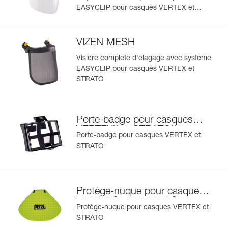
EASYCLIP pour casques VERTEX et
- protection pour casque permettant de préserver la
coque des salissures et des projections de peinture,
STRATO
En savoir plus
- protège-nuque pour protéger le cou de la pluie et des
rayons du soleil,
VIZEN MESH
- porte-badge pour identifier rapidement l'utilisateur,
Visière complète d'élagage avec système
- jugulaire et mousse interchangeables,
EASYCLIP pour casques VERTEX et
- protections auditives,
- disponible en deux couleurs haute visibilité : jaune et
STRATO
orange.
Porte-badge pour casques
®
®
VERTEX
et STRATO
Porte-badge pour casques VERTEX et
STRATO
Protège-nuque pour casques
®
®
VERTEX
et STRATO
Protège-nuque pour casques VERTEX et
STRATO