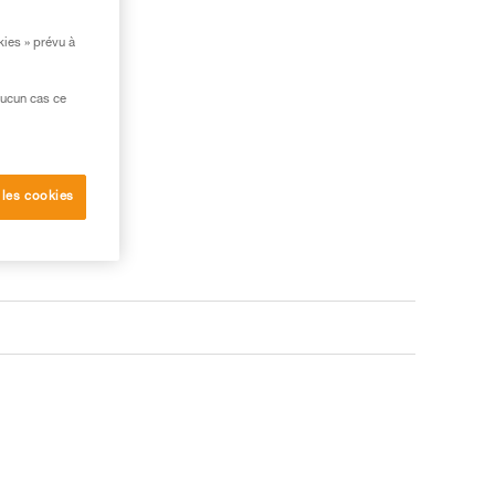
kies » prévu à
aucun cas ce
 les cookies