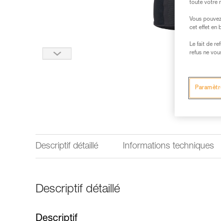
toute votre 
Vous pouvez 
cet effet en
Le fait de r
refus ne vou
Paramètr
Descriptif détaillé
Informations techniques
Descriptif détaillé
Descriptif