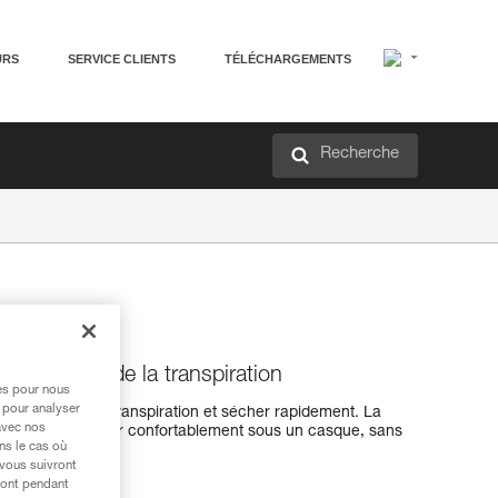
URS
SERVICE CLIENTS
TÉLÉCHARGEMENTS
Recherche
'évacuation de la transpiration
res pour nous
 pour analyser
pour évacuer la transpiration et sécher rapidement. La
avec nos
ermet de le porter confortablement sous un casque, sans
ns le cas où
 vous suivront
ront pendant