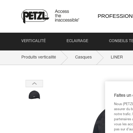
PROFESSION
VERTICALITÉ
ECLAIRAGE
CONSEILS T
Produits verticalité
Casques
LINER
Faites un
Nous (PETZL 
assurer du b
notre trafic
partenaires 
vous les acc
pas sur d’au