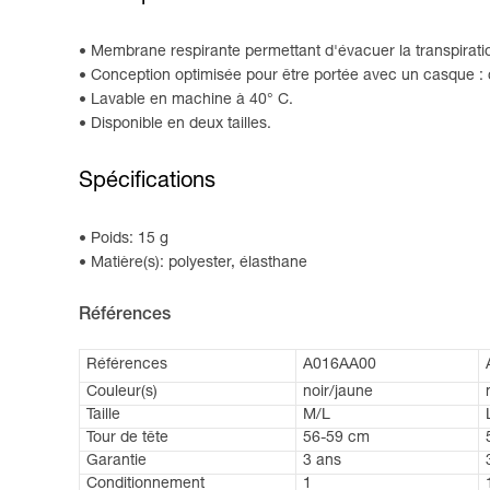
Membrane respirante permettant d'évacuer la transpirati
Conception optimisée pour être portée avec un casque : 
Lavable en machine à 40° C.
Disponible en deux tailles.
Spécifications
Poids: 15 g
Matière(s): polyester, élasthane
Références
Références
A016AA00
Couleur(s)
noir/jaune
Taille
M/L
Tour de tête
56-59 cm
Garantie
3 ans
Conditionnement
1