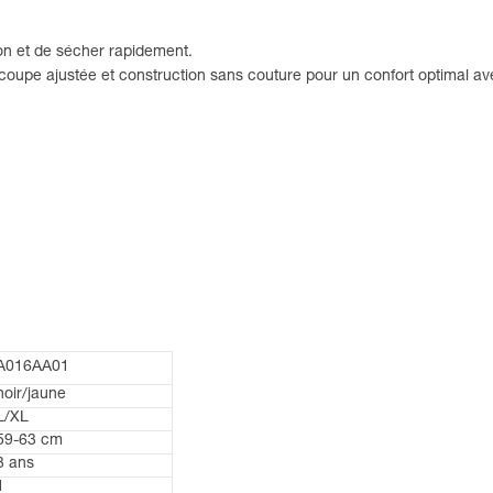
on et de sécher rapidement.
coupe ajustée et construction sans couture pour un confort optimal av
A016AA01
noir/jaune
L/XL
59-63 cm
3 ans
1